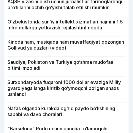
AQSH vizasini olish uchun jurnalistlar tarmoqlardagi
profillarini ochib qo‘yishi talab etilishi mumkin
Oʻzbekistonda sunʼiy intellekt xizmatlari hajmini 1,5
mlrd dollarga yetkazish rejalashtirilmoqda
Kinoda ham, musiqada ham muvaffaqiyat qozongan
Gollivud yulduzlari (video)
Saudiya, Pokiston va Turkiya qo‘shma mudofaa
bitimi imzoladi
Surxondaryoda fuqaroni 1000 dollar evaziga Milliy
gvardiyaga ishga kiritib qo‘ymoqchi bo‘lgan shaxs
ushlandi
Nafas olganda kurakda og‘riq paydo bo‘lishining
sababi va davo choralari
“Barselona” Rodri uchun qancha to‘lamoqchi