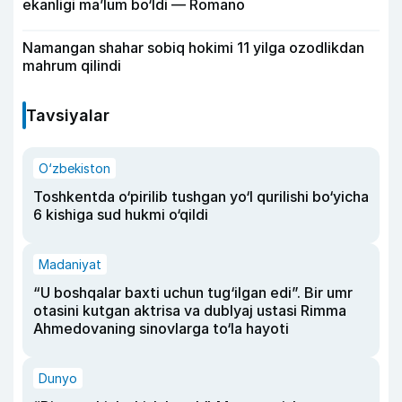
ekanligi ma’lum bo‘ldi — Romano
Namangan shahar sobiq hokimi 11 yilga ozodlikdan
mahrum qilindi
Tavsiyalar
O‘zbekiston
Toshkentda o‘pirilib tushgan yo‘l qurilishi bo‘yicha
6 kishiga sud hukmi o‘qildi
Madaniyat
“U boshqalar baxti uchun tug‘ilgan edi”. Bir umr
otasini kutgan aktrisa va dublyaj ustasi Rimma
Ahmedovaning sinovlarga to‘la hayoti
Dunyo