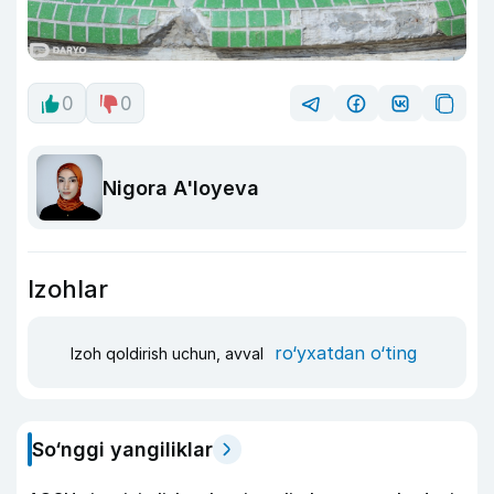
0
0
Nigora A'loyeva
Izohlar
ro‘yxatdan o‘ting
Izoh qoldirish uchun, avval
So‘nggi yangiliklar