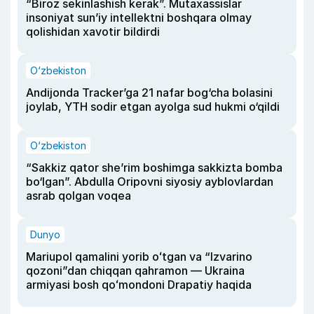
“Biroz sekinlashish kerak”. Mutaxassislar
insoniyat sun’iy intellektni boshqara olmay
qolishidan xavotir bildirdi
O‘zbekiston
Andijonda Tracker’ga 21 nafar bog‘cha bolasini
joylab, YTH sodir etgan ayolga sud hukmi o‘qildi
O‘zbekiston
“Sakkiz qator she’rim boshimga sakkizta bomba
bo‘lgan”. Abdulla Oripovni siyosiy ayblovlardan
asrab qolgan voqea
Dunyo
Mariupol qamalini yorib oʻtgan va “Izvarino
qozoni”dan chiqqan qahramon — Ukraina
armiyasi bosh qoʻmondoni Drapatiy haqida