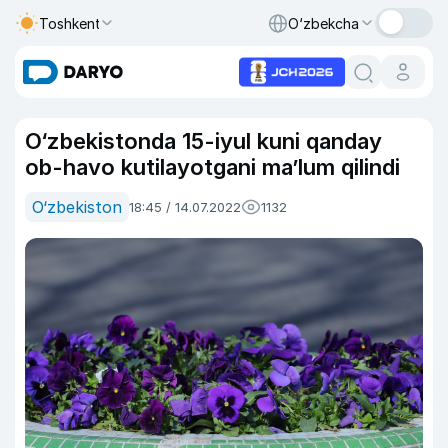
Toshkent
O‘zbekcha
O‘zbekistonda 15-iyul kuni qanday
ob-havo kutilayotgani ma’lum qilindi
O‘zbekiston
18:45 / 14.07.2022
1132