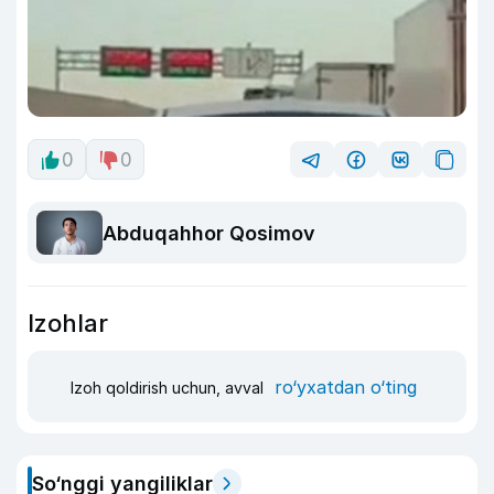
0
0
Abduqahhor Qosimov
Izohlar
ro‘yxatdan o‘ting
Izoh qoldirish uchun, avval
So‘nggi yangiliklar