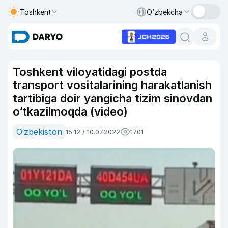
Toshkent
O‘zbekcha
Toshkent viloyatidagi postda
transport vositalarining harakatlanish
tartibiga doir yangicha tizim sinovdan
o‘tkazilmoqda (video)
O‘zbekiston
15:12 / 10.07.2022
1701