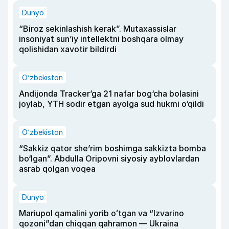
Dunyo
“Biroz sekinlashish kerak”. Mutaxassislar
insoniyat sun’iy intellektni boshqara olmay
qolishidan xavotir bildirdi
O‘zbekiston
Andijonda Tracker’ga 21 nafar bog‘cha bolasini
joylab, YTH sodir etgan ayolga sud hukmi o‘qildi
O‘zbekiston
“Sakkiz qator she’rim boshimga sakkizta bomba
bo‘lgan”. Abdulla Oripovni siyosiy ayblovlardan
asrab qolgan voqea
Dunyo
Mariupol qamalini yorib oʻtgan va “Izvarino
qozoni”dan chiqqan qahramon — Ukraina