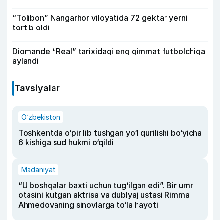
“Tolibon” Nangarhor viloyatida 72 gektar yerni
tortib oldi
Diomande “Real” tarixidagi eng qimmat futbolchiga
aylandi
Tavsiyalar
O‘zbekiston
Toshkentda o‘pirilib tushgan yo‘l qurilishi bo‘yicha
6 kishiga sud hukmi o‘qildi
Madaniyat
“U boshqalar baxti uchun tug‘ilgan edi”. Bir umr
otasini kutgan aktrisa va dublyaj ustasi Rimma
Ahmedovaning sinovlarga to‘la hayoti