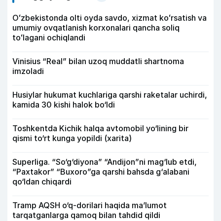
Oʻzbekistonda olti oyda savdo, xizmat koʻrsatish va
umumiy ovqatlanish korxonalari qancha soliq
toʻlagani ochiqlandi
Vinisius “Real” bilan uzoq muddatli shartnoma
imzoladi
Husiylar hukumat kuchlariga qarshi raketalar uchirdi,
kamida 30 kishi halok bo‘ldi
Toshkentda Kichik halqa avtomobil yo‘lining bir
qismi to‘rt kunga yopildi (xarita)
Superliga. “So‘g‘diyona” “Andijon”ni mag‘lub etdi,
“Paxtakor” “Buxoro”ga qarshi bahsda g‘alabani
qo‘ldan chiqardi
Tramp AQSH o‘q-dorilari haqida ma’lumot
tarqatganlarga qamoq bilan tahdid qildi