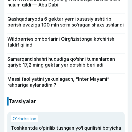
hujum qildi — Abu Dabi
Qashqadaryoda 6 gektar yerni xususiylashtirib
berish evaziga 100 mln so‘m so‘ragan shaxs ushlandi
Wildberries omborlarini Qirg‘izistonga ko‘chirish
taklif qilindi
Samarqand shahri hududiga qo‘shni tumanlardan
qariyb 17,2 ming gektar yer qo‘shib beriladi
Messi faoliyatini yakunlagach, “Inter Mayami”
rahbariga aylanadimi?
Tavsiyalar
O‘zbekiston
Toshkentda o‘pirilib tushgan yo‘l qurilishi bo‘yicha