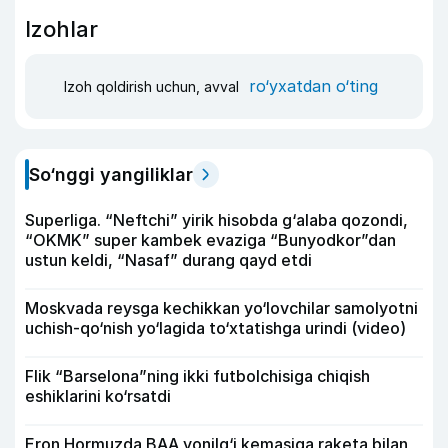
Izohlar
ro‘yxatdan o‘ting
Izoh qoldirish uchun, avval
So‘nggi yangiliklar
Superliga. “Neftchi” yirik hisobda g‘alaba qozondi,
“OKMK” super kambek evaziga “Bunyodkor”dan
ustun keldi, “Nasaf” durang qayd etdi
Moskvada reysga kechikkan yo‘lovchilar samolyotni
uchish-qo‘nish yo‘lagida to‘xtatishga urindi (video)
Flik “Barselona”ning ikki futbolchisiga chiqish
eshiklarini ko‘rsatdi
Eron Hormuzda BAA yonilg‘i kemasiga raketa bilan