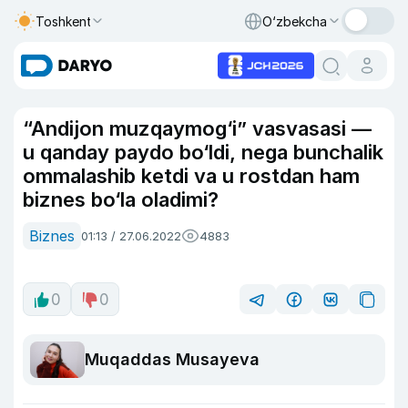
Toshkent
O‘zbekcha
“Andijon muzqaymog‘i” vasvasasi —
u qanday paydo bo‘ldi, nega bunchalik
ommalashib ketdi va u rostdan ham
biznes bo‘la oladimi?
Biznes
01:13 / 27.06.2022
4883
0
0
Muqaddas Musayeva