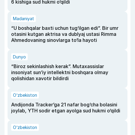
6 kishiga sud hukmi o‘qildi
Madaniyat
“U boshqalar baxti uchun tug‘ilgan edi”. Bir umr
otasini kutgan aktrisa va dublyaj ustasi Rimma
Ahmedovaning sinovlarga to‘la hayoti
Dunyo
“Biroz sekinlashish kerak”. Mutaxassislar
insoniyat sun’iy intellektni boshqara olmay
qolishidan xavotir bildirdi
O‘zbekiston
Andijonda Tracker’ga 21 nafar bog‘cha bolasini
joylab, YTH sodir etgan ayolga sud hukmi o‘qildi
O‘zbekiston