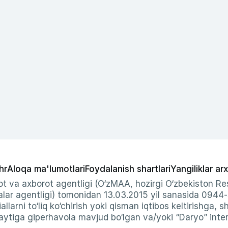
hr
Aloqa ma'lumotlari
Foydalanish shartlari
Yangiliklar arx
t va axborot agentligi (O‘zMAA, hozirgi O‘zbekiston Res
ar agentligi) tomonidan 13.03.2015 yil sanasida 0944
allarni to‘liq ko‘chirish yoki qisman iqtibos keltirishga, 
ytiga giperhavola mavjud bo‘lgan va/yoki “Daryo” intern