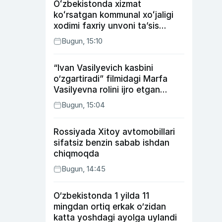
Oʻzbekistonda xizmat
koʻrsatgan kommunal xoʻjaligi
xodimi faxriy unvoni taʼsis
etilishi mumkin
Bugun, 15:10
“Ivan Vasilyevich kasbini
o‘zgartiradi” filmidagi Marfa
Vasilyevna rolini ijro etgan
aktrisaning taqdiri qanday
Bugun, 15:04
kechdi?
Rossiyada Xitoy avtomobillari
sifatsiz benzin sabab ishdan
chiqmoqda
Bugun, 14:45
O‘zbekistonda 1 yilda 11
mingdan ortiq erkak o‘zidan
katta yoshdagi ayolga uylandi