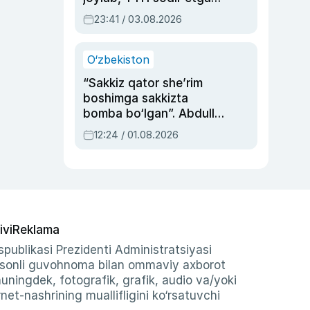
ayolga sud hukmi o‘qildi
23:41 / 03.08.2026
O‘zbekiston
“Sakkiz qator she’rim
boshimga sakkizta
bomba bo‘lgan”. Abdulla
Oripovni siyosiy
12:24 / 01.08.2026
ayblovlardan asrab
qolgan voqea
ivi
Reklama
publikasi Prezidenti Administratsiyasi
-sonli guvohnoma bilan ommaviy axborot
shuningdek, fotografik, grafik, audio va/yoki
et-nashrining muallifligini ko‘rsatuvchi