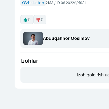
O‘zbekiston
21:13 / 19.06.2022
1931
0
0
Abduqahhor Qosimov
Izohlar
Izoh qoldirish 