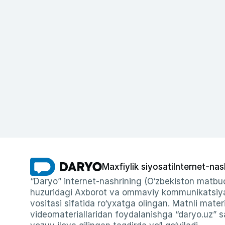
Maxfiylik siyosati
Internet-nas
“Daryo” internet-nashrining (O‘zbekiston matbuo
huzuridagi Axborot va ommaviy kommunikatsiyal
vositasi sifatida ro‘yxatga olingan. Matnli materi
videomateriallaridan foydalanishga “daryo.uz” sa