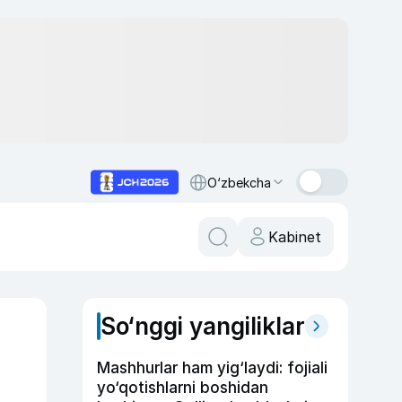
O‘zbekcha
Kabinet
So‘nggi yangiliklar
Mashhurlar ham yig‘laydi: fojiali
yo‘qotishlarni boshidan