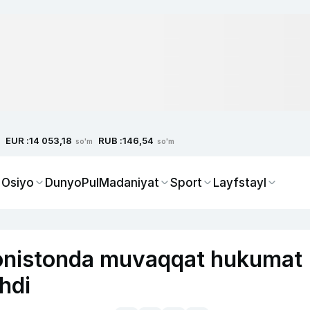
EUR :
RUB :
14 053,18
146,54
so'm
so'm
 Osiyo
Dunyo
Pul
Madaniyat
Sport
Layfstayl
‘onistonda muvaqqat hukumat
hdi