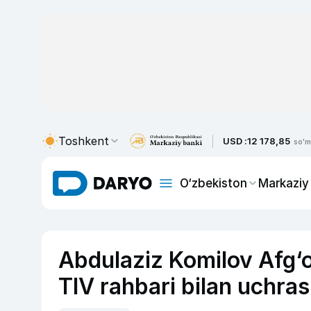
Toshkent
USD :
12 178,85
so'm
O‘zbekiston
Markaziy
Abdulaziz Komilov Afg
TIV rahbari bilan uchras