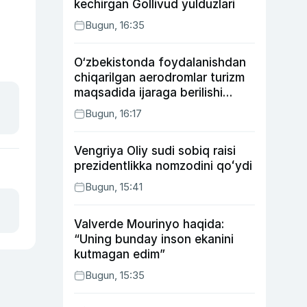
kechirgan Gollivud yulduzlari
Bugun, 16:35
O‘zbekistonda foydalanishdan
chiqarilgan aerodromlar turizm
maqsadida ijaraga berilishi
mumkin
Bugun, 16:17
Vengriya Oliy sudi sobiq raisi
prezidentlikka nomzodini qoʻydi
Bugun, 15:41
Valverde Mourinyo haqida:
“Uning bunday inson ekanini
kutmagan edim”
Bugun, 15:35