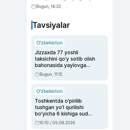
Bugun, 14:22
Tavsiyalar
O‘zbekiston
Jizzaxda 77 yoshli
taksichini qo‘y sotib olish
bahonasida yaylovga
olib borib o‘ldirgan yigit
Bugun, 11:15
20 yilga qamaldi
O‘zbekiston
Toshkentda o‘pirilib
tushgan yo‘l qurilishi
bo‘yicha 6 kishiga sud
hukmi o‘qildi
10:10 / 05.08.2026