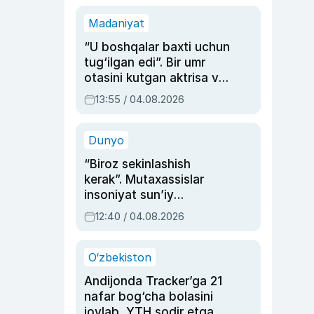
Madaniyat
“U boshqalar baxti uchun
tug‘ilgan edi”. Bir umr
otasini kutgan aktrisa va
dublyaj ustasi Rimma
13:55 / 04.08.2026
Ahmedovaning
sinovlarga to‘la hayoti
Dunyo
“Biroz sekinlashish
kerak”. Mutaxassislar
insoniyat sun’iy
intellektni boshqara
12:40 / 04.08.2026
olmay qolishidan xavotir
bildirdi
O‘zbekiston
Andijonda Tracker’ga 21
nafar bog‘cha bolasini
joylab, YTH sodir etgan