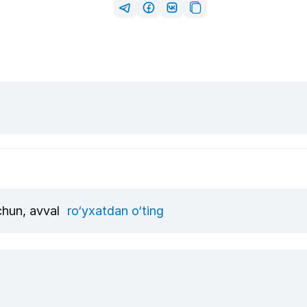
uchun, avval
ro‘yxatdan o‘ting