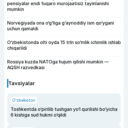
pensiyalar endi fuqaro murojaatisiz tayinlanishi
mumkin
Norvegiyada ona o‘g‘liga g‘ayrioddiy ism qo‘ygani
uchun qamaldi
O‘zbekistonda olti oyda 15 trln so‘mlik ichimlik ishlab
chiqarildi
Rossiya kuzda NATOga hujum qilishi mumkin —
AQSH razvedkasi
Tavsiyalar
O‘zbekiston
Toshkentda o‘pirilib tushgan yo‘l qurilishi bo‘yicha
6 kishiga sud hukmi o‘qildi