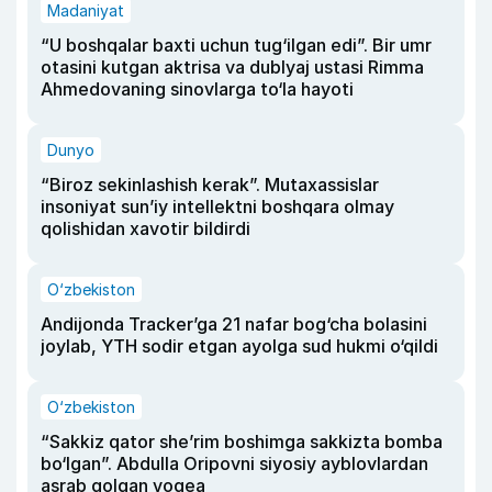
Madaniyat
“U boshqalar baxti uchun tug‘ilgan edi”. Bir umr
otasini kutgan aktrisa va dublyaj ustasi Rimma
Ahmedovaning sinovlarga to‘la hayoti
Dunyo
“Biroz sekinlashish kerak”. Mutaxassislar
insoniyat sun’iy intellektni boshqara olmay
qolishidan xavotir bildirdi
O‘zbekiston
Andijonda Tracker’ga 21 nafar bog‘cha bolasini
joylab, YTH sodir etgan ayolga sud hukmi o‘qildi
O‘zbekiston
“Sakkiz qator she’rim boshimga sakkizta bomba
bo‘lgan”. Abdulla Oripovni siyosiy ayblovlardan
asrab qolgan voqea