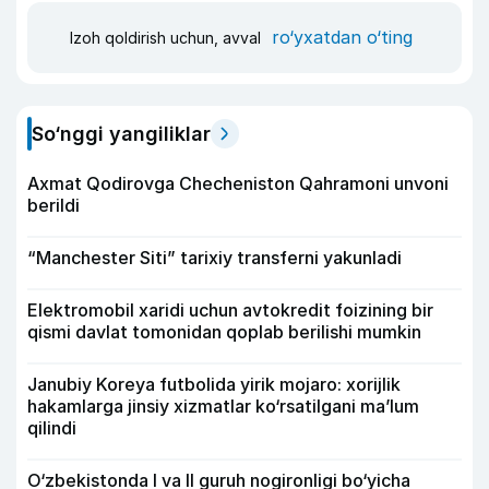
ro‘yxatdan o‘ting
Izoh qoldirish uchun, avval
So‘nggi yangiliklar
Axmat Qodirovga Checheniston Qahramoni unvoni
berildi
“Manchester Siti” tarixiy transferni yakunladi
Elektromobil xaridi uchun avtokredit foizining bir
qismi davlat tomonidan qoplab berilishi mumkin
Janubiy Koreya futbolida yirik mojaro: xorijlik
hakamlarga jinsiy xizmatlar ko‘rsatilgani ma’lum
qilindi
O‘zbekistonda I va II guruh nogironligi bo‘yicha