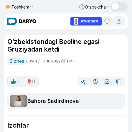
Toshkent
O‘zbekcha
O‘zbekistondagi Beeline egasi
Gruziyadan ketdi
Biznes
00:44 / 10.06.2022
1741
0
0
Bahora Sadirdinova
Izohlar