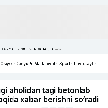
EUR :
RUB :
14 053,18
146,54
so'm
so'm
 Osiyo
Dunyo
Pul
Madaniyat
Sport
Layfstayl
gi aholidan tagi betonlab
aqida xabar berishni so‘radi