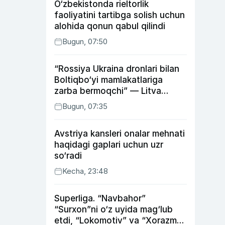
O‘zbekistonda rieltorlik
faoliyatini tartibga solish uchun
alohida qonun qabul qilindi
Bugun, 07:50
“Rossiya Ukraina dronlari bilan
Boltiqbo‘yi mamlakatlariga
zarba bermoqchi” — Litva
mudofaa vaziri
Bugun, 07:35
Avstriya kansleri onalar mehnati
haqidagi gaplari uchun uzr
so‘radi
Kecha, 23:48
Superliga. “Navbahor”
“Surxon”ni o‘z uyida mag‘lub
etdi, “Lokomotiv” va “Xorazm”