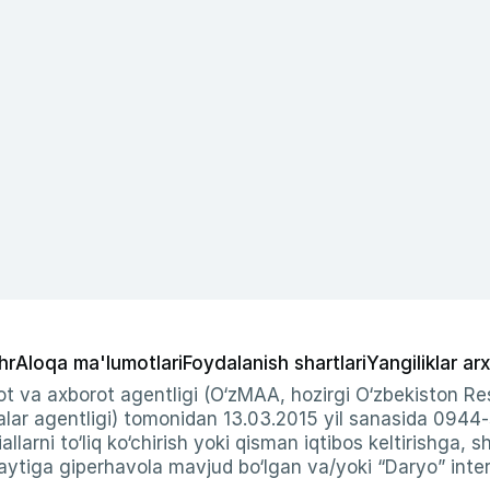
hr
Aloqa ma'lumotlari
Foydalanish shartlari
Yangiliklar arx
t va axborot agentligi (O‘zMAA, hozirgi O‘zbekiston Res
ar agentligi) tomonidan 13.03.2015 yil sanasida 0944
allarni to‘liq ko‘chirish yoki qisman iqtibos keltirishga, 
ytiga giperhavola mavjud bo‘lgan va/yoki “Daryo” intern