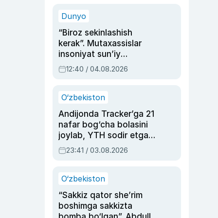
sinovlarga to‘la hayoti
Dunyo
“Biroz sekinlashish
kerak”. Mutaxassislar
insoniyat sun’iy
intellektni boshqara
12:40 / 04.08.2026
olmay qolishidan xavotir
bildirdi
O‘zbekiston
Andijonda Tracker’ga 21
nafar bog‘cha bolasini
joylab, YTH sodir etgan
ayolga sud hukmi o‘qildi
23:41 / 03.08.2026
O‘zbekiston
“Sakkiz qator she’rim
boshimga sakkizta
bomba bo‘lgan”. Abdulla