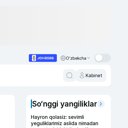
O‘zbekcha
Kabinet
So‘nggi yangiliklar
Hayron qolasiz: sevimli
yeguliklarimiz aslida nimadan