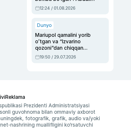
Oripovni siyosiy
12:24 / 01.08.2026
ayblovlardan asrab
qolgan voqea
Dunyo
Mariupol qamalini yorib
oʻtgan va “Izvarino
qozoni”dan chiqqan
qahramon — Ukraina
19:50 / 29.07.2026
armiyasi bosh
qoʻmondoni Drapatiy
haqida
ivi
Reklama
publikasi Prezidenti Administratsiyasi
-sonli guvohnoma bilan ommaviy axborot
shuningdek, fotografik, grafik, audio va/yoki
et-nashrining muallifligini ko‘rsatuvchi