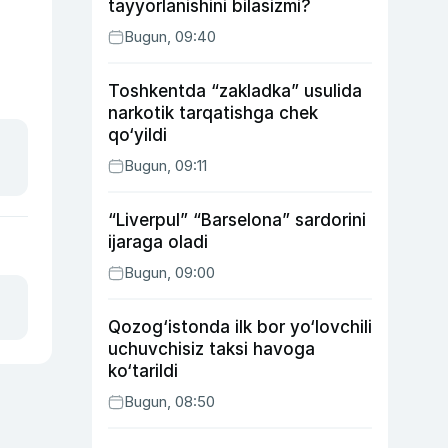
tayyorlanishini bilasizmi?
Bugun, 09:40
Toshkentda “zakladka” usulida
narkotik tarqatishga chek
qo‘yildi
Bugun, 09:11
“Liverpul” “Barselona” sardorini
ijaraga oladi
Bugun, 09:00
Qozog‘istonda ilk bor yo‘lovchili
uchuvchisiz taksi havoga
ko‘tarildi
Bugun, 08:50