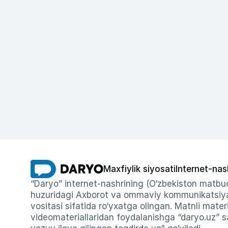
Maxfiylik siyosati
Internet-nas
“Daryo” internet-nashrining (O‘zbekiston matbuo
huzuridagi Axborot va ommaviy kommunikatsiyal
vositasi sifatida ro‘yxatga olingan. Matnli materi
videomateriallaridan foydalanishga “daryo.uz” sa