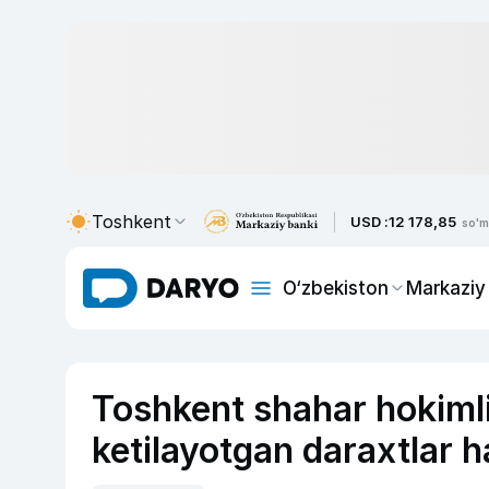
Toshkent
USD :
12 178,85
so'm
O‘zbekiston
Markaziy
Toshkent shahar hokimli
ketilayotgan daraxtlar h