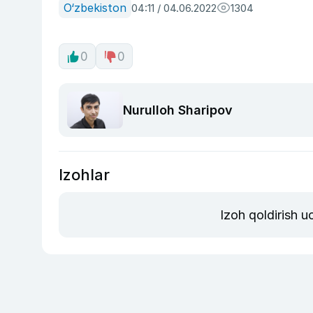
O‘zbekiston
04:11 / 04.06.2022
1304
0
0
Nurulloh Sharipov
Izohlar
Izoh qoldirish 