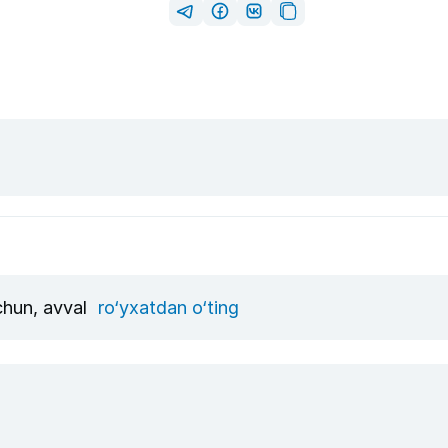
uchun, avval
ro‘yxatdan o‘ting