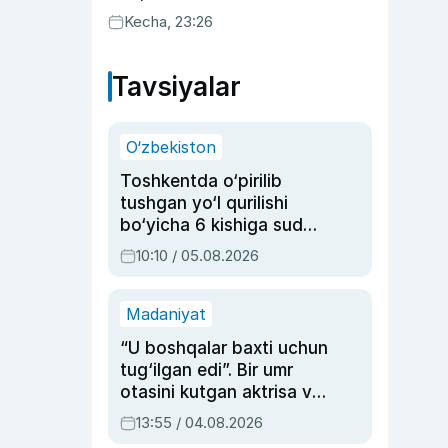
uyda g‘alaba qozondi
Kecha, 23:26
Tavsiyalar
O‘zbekiston
Toshkentda o‘pirilib
tushgan yo‘l qurilishi
bo‘yicha 6 kishiga sud
hukmi o‘qildi
10:10 / 05.08.2026
Madaniyat
“U boshqalar baxti uchun
tug‘ilgan edi”. Bir umr
otasini kutgan aktrisa va
dublyaj ustasi Rimma
13:55 / 04.08.2026
Ahmedovaning