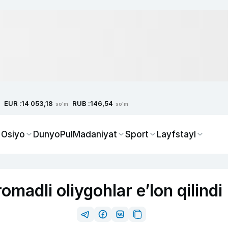
EUR :
RUB :
14 053,18
146,54
so'm
so'm
 Osiyo
Dunyo
Pul
Madaniyat
Sport
Layfstayl
madli oliygohlar e’lon qilindi