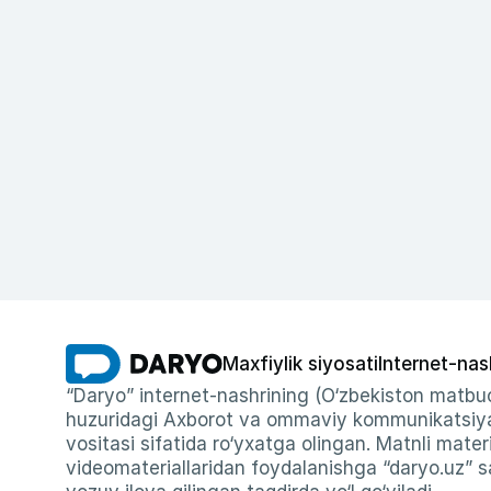
Maxfiylik siyosati
Internet-nas
“Daryo” internet-nashrining (O‘zbekiston matbuo
huzuridagi Axborot va ommaviy kommunikatsiyal
vositasi sifatida ro‘yxatga olingan. Matnli materi
videomateriallaridan foydalanishga “daryo.uz” sa