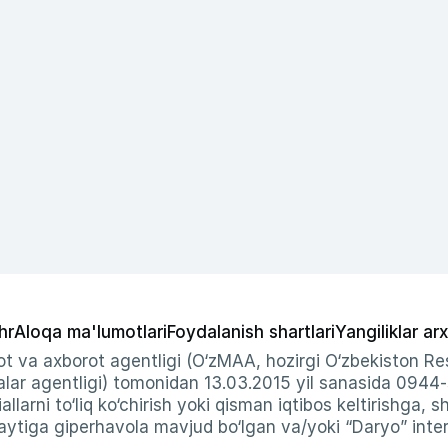
hr
Aloqa ma'lumotlari
Foydalanish shartlari
Yangiliklar arx
t va axborot agentligi (O‘zMAA, hozirgi O‘zbekiston Res
ar agentligi) tomonidan 13.03.2015 yil sanasida 0944
allarni to‘liq ko‘chirish yoki qisman iqtibos keltirishga, 
ytiga giperhavola mavjud bo‘lgan va/yoki “Daryo” intern