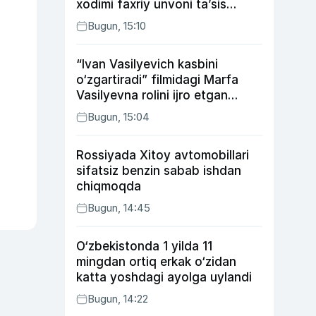
xodimi faxriy unvoni taʼsis
etilishi mumkin
Bugun, 15:10
“Ivan Vasilyevich kasbini
o‘zgartiradi” filmidagi Marfa
Vasilyevna rolini ijro etgan
aktrisaning taqdiri qanday
Bugun, 15:04
kechdi?
Rossiyada Xitoy avtomobillari
sifatsiz benzin sabab ishdan
chiqmoqda
Bugun, 14:45
O‘zbekistonda 1 yilda 11
mingdan ortiq erkak o‘zidan
katta yoshdagi ayolga uylandi
Bugun, 14:22