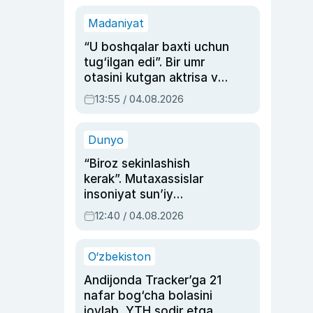
Madaniyat
“U boshqalar baxti uchun
tug‘ilgan edi”. Bir umr
otasini kutgan aktrisa va
dublyaj ustasi Rimma
13:55 / 04.08.2026
Ahmedovaning
sinovlarga to‘la hayoti
Dunyo
“Biroz sekinlashish
kerak”. Mutaxassislar
insoniyat sun’iy
intellektni boshqara
12:40 / 04.08.2026
olmay qolishidan xavotir
bildirdi
O‘zbekiston
Andijonda Tracker’ga 21
nafar bog‘cha bolasini
joylab, YTH sodir etgan