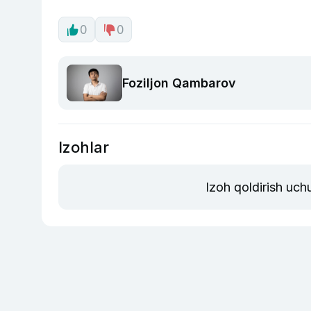
0
0
Foziljon Qambarov
Izohlar
Izoh qoldirish uch