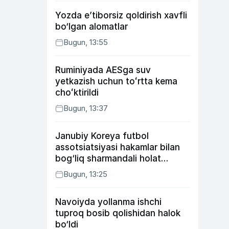
Yozda e’tiborsiz qoldirish xavfli
bo‘lgan alomatlar
Bugun, 13:55
Ruminiyada AESga suv
yetkazish uchun toʻrtta kema
choʻktirildi
Bugun, 13:37
Janubiy Koreya futbol
assotsiatsiyasi hakamlar bilan
bog‘liq sharmandali holat
bo‘yicha bayonot berdi
Bugun, 13:25
Navoiyda yollanma ishchi
tuproq bosib qolishidan halok
bo‘ldi