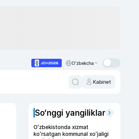
O‘zbekcha
Kabinet
So‘nggi yangiliklar
Oʻzbekistonda xizmat
koʻrsatgan kommunal xoʻjaligi