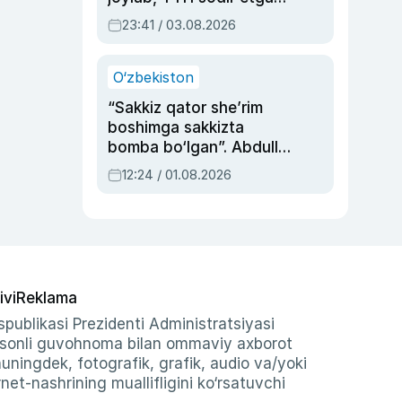
ayolga sud hukmi o‘qildi
23:41 / 03.08.2026
O‘zbekiston
“Sakkiz qator she’rim
boshimga sakkizta
bomba bo‘lgan”. Abdulla
Oripovni siyosiy
12:24 / 01.08.2026
ayblovlardan asrab
qolgan voqea
ivi
Reklama
publikasi Prezidenti Administratsiyasi
-sonli guvohnoma bilan ommaviy axborot
shuningdek, fotografik, grafik, audio va/yoki
et-nashrining muallifligini ko‘rsatuvchi