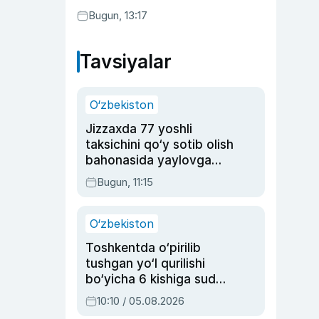
Bugun, 13:17
Tavsiyalar
O‘zbekiston
Jizzaxda 77 yoshli
taksichini qo‘y sotib olish
bahonasida yaylovga
olib borib o‘ldirgan yigit
Bugun, 11:15
20 yilga qamaldi
O‘zbekiston
Toshkentda o‘pirilib
tushgan yo‘l qurilishi
bo‘yicha 6 kishiga sud
hukmi o‘qildi
10:10 / 05.08.2026