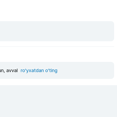
un, avval
ro‘yxatdan o‘ting