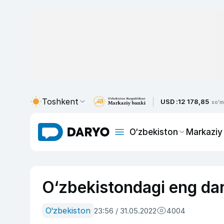
Toshkent
USD :
12 178,85
so'm
O‘zbekiston
Markaziy
O‘zbekistondagi eng daro
O‘zbekiston
23:56 / 31.05.2022
4004