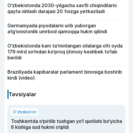
O‘zbekistonda 2030-yilgacha xavfli chiqindilarni
qayta ishlash darajasi 20 foizga yetkaziladi
Germaniyada piyodalarni urib yuborgan
afg‘onistonlik umrbod qamoqqa hukm qilindi
O‘zbekistonda kam ta’minlangan oilalarga olti oyda
179 mlrd so‘mdan ko‘proq ijtimoiy keshbek to‘lab
berildi
Braziliyada kapibaralar parlament binosiga bostirib
kirdi (video)
Tavsiyalar
O‘zbekiston
Toshkentda o‘pirilib tushgan yo‘l qurilishi bo‘yicha
6 kishiga sud hukmi o‘qildi