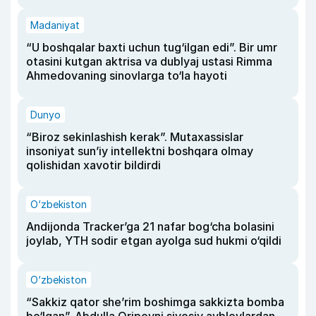
Madaniyat
“U boshqalar baxti uchun tug‘ilgan edi”. Bir umr
otasini kutgan aktrisa va dublyaj ustasi Rimma
Ahmedovaning sinovlarga to‘la hayoti
Dunyo
“Biroz sekinlashish kerak”. Mutaxassislar
insoniyat sun’iy intellektni boshqara olmay
qolishidan xavotir bildirdi
O‘zbekiston
Andijonda Tracker’ga 21 nafar bog‘cha bolasini
joylab, YTH sodir etgan ayolga sud hukmi o‘qildi
O‘zbekiston
“Sakkiz qator she’rim boshimga sakkizta bomba
bo‘lgan”. Abdulla Oripovni siyosiy ayblovlardan