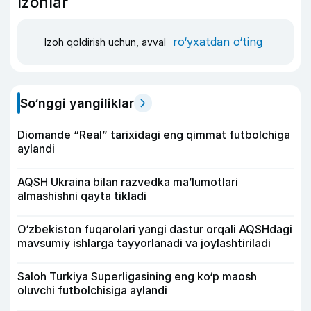
Izohlar
ro‘yxatdan o‘ting
Izoh qoldirish uchun, avval
So‘nggi yangiliklar
Diomande “Real” tarixidagi eng qimmat futbolchiga
aylandi
AQSH Ukraina bilan razvedka ma’lumotlari
almashishni qayta tikladi
O‘zbekiston fuqarolari yangi dastur orqali AQSHdagi
mavsumiy ishlarga tayyorlanadi va joylashtiriladi
Saloh Turkiya Superligasining eng ko‘p maosh
oluvchi futbolchisiga aylandi