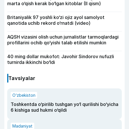
marta o‘qish kerak bo‘lgan kitoblar (II qism)
Britaniyalik 97 yoshli ko‘zi ojiz ayol samolyot
qanotida uchib rekord o‘rnatdi (video)
AQSH vizasini olish uchun jurnalistlar tarmoqlardagi
profillarini ochib qo‘yishi talab etilishi mumkin
40 ming dollar mukofot: Javohir Sindorov nufuzli
turnirda ikkinchi bo‘ldi
Tavsiyalar
O‘zbekiston
Toshkentda o‘pirilib tushgan yo‘l qurilishi bo‘yicha
6 kishiga sud hukmi o‘qildi
Madaniyat