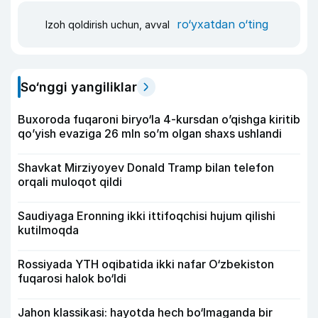
ro‘yxatdan o‘ting
Izoh qoldirish uchun, avval
So‘nggi yangiliklar
Buxoroda fuqaroni biryo‘la 4-kursdan o’qishga kiritib
qo’yish evaziga 26 mln so’m olgan shaxs ushlandi
Shavkat Mirziyoyev Donald Tramp bilan telefon
orqali muloqot qildi
Saudiyaga Eronning ikki ittifoqchisi hujum qilishi
kutilmoqda
Rossiyada YTH oqibatida ikki nafar O‘zbekiston
fuqarosi halok bo‘ldi
Jahon klassikasi: hayotda hech bo‘lmaganda bir