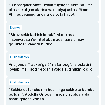
“U boshqalar baxti uchun tug‘ilgan edi”. Bir umr
otasini kutgan aktrisa va dublyaj ustasi Rimma
Ahmedovaning sinovlarga to‘la hayoti
Dunyo
“Biroz sekinlashish kerak”. Mutaxassislar
insoniyat sun’iy intellektni boshqara olmay
qolishidan xavotir bildirdi
O‘zbekiston
Andijonda Tracker’ga 21 nafar bog‘cha bolasini
joylab, YTH sodir etgan ayolga sud hukmi o‘qildi
O‘zbekiston
“Sakkiz qator she’rim boshimga sakkizta bomba
bo‘lgan”. Abdulla Oripovni siyosiy ayblovlardan
asrab qolgan voqea