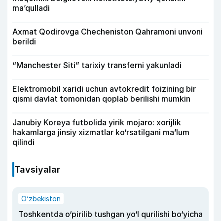
ma’qulladi
Axmat Qodirovga Checheniston Qahramoni unvoni
berildi
“Manchester Siti” tarixiy transferni yakunladi
Elektromobil xaridi uchun avtokredit foizining bir
qismi davlat tomonidan qoplab berilishi mumkin
Janubiy Koreya futbolida yirik mojaro: xorijlik
hakamlarga jinsiy xizmatlar ko‘rsatilgani ma’lum
qilindi
Tavsiyalar
O‘zbekiston
Toshkentda o‘pirilib tushgan yo‘l qurilishi bo‘yicha