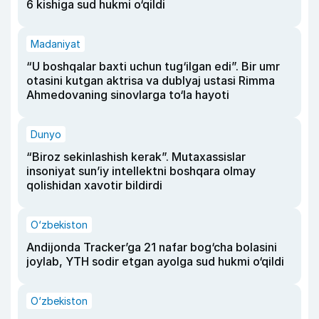
6 kishiga sud hukmi o‘qildi
Madaniyat
“U boshqalar baxti uchun tug‘ilgan edi”. Bir umr
otasini kutgan aktrisa va dublyaj ustasi Rimma
Ahmedovaning sinovlarga to‘la hayoti
Dunyo
“Biroz sekinlashish kerak”. Mutaxassislar
insoniyat sun’iy intellektni boshqara olmay
qolishidan xavotir bildirdi
O‘zbekiston
Andijonda Tracker’ga 21 nafar bog‘cha bolasini
joylab, YTH sodir etgan ayolga sud hukmi o‘qildi
O‘zbekiston