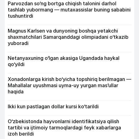
Parvozdan so‘ng bortga chiqish talonini darhol
tashlab yubormang — mutaxassislar buning sababini
tushuntirdi
Magnus Karlsen va dunyoning boshqa yetakchi
shaxmatchilari Samarqanddagi olimpiadani o‘tkazib
yuboradi
Netanyaxuning o‘lgan akasiga Ugandada haykal
qo‘yildi
Xonadonlarga kirish bo‘yicha topshiriq berilmagan —
Mahallalar uyushmasi uyma-uy yurgan mas’ullar
haqida
Ikki kun pastlagan dollar kursi ko‘tarildi
O‘zbekistonda hayvonlarni identifikatsiya qilish
tartibi va ijtimoiy tarmoqlardagi feyk xabarlarga
izoh berildi