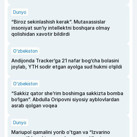
Dunyo
“Biroz sekinlashish kerak”. Mutaxassislar
insoniyat sun’iy intellektni boshqara olmay
qolishidan xavotir bildirdi
O‘zbekiston
Andijonda Tracker’ga 21 nafar bog‘cha bolasini
joylab, YTH sodir etgan ayolga sud hukmi o‘qildi
O‘zbekiston
“Sakkiz qator she’rim boshimga sakkizta bomba
bo‘lgan”. Abdulla Oripovni siyosiy ayblovlardan
asrab qolgan voqea
Dunyo
Mariupol qamalini yorib oʻtgan va “Izvarino