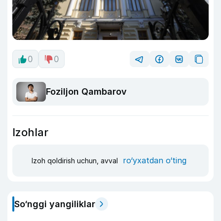
0
0
Foziljon Qambarov
Izohlar
ro‘yxatdan o‘ting
Izoh qoldirish uchun, avval
So‘nggi yangiliklar