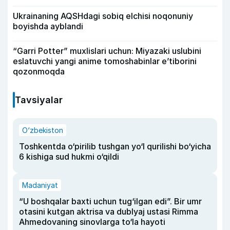
Ukrainaning AQSHdagi sobiq elchisi noqonuniy
boyishda ayblandi
“Garri Potter” muxlislari uchun: Miyazaki uslubini
eslatuvchi yangi anime tomoshabinlar e’tiborini
qozonmoqda
Tavsiyalar
O‘zbekiston
Toshkentda o‘pirilib tushgan yo‘l qurilishi bo‘yicha
6 kishiga sud hukmi o‘qildi
Madaniyat
“U boshqalar baxti uchun tug‘ilgan edi”. Bir umr
otasini kutgan aktrisa va dublyaj ustasi Rimma
Ahmedovaning sinovlarga to‘la hayoti