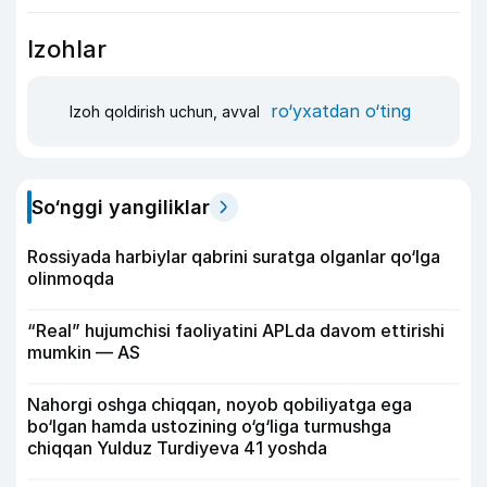
Izohlar
ro‘yxatdan o‘ting
Izoh qoldirish uchun, avval
So‘nggi yangiliklar
Rossiyada harbiylar qabrini suratga olganlar qo‘lga
olinmoqda
“Real” hujumchisi faoliyatini APLda davom ettirishi
mumkin — AS
Nahorgi oshga chiqqan, noyob qobiliyatga ega
bo‘lgan hamda ustozining o‘g‘liga turmushga
chiqqan Yulduz Turdiyeva 41 yoshda