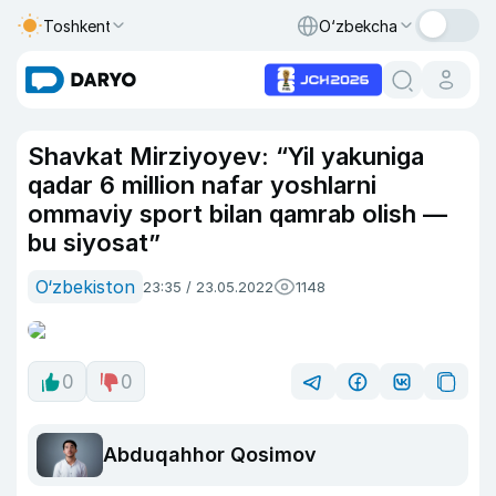
Toshkent
O‘zbekcha
Shavkat Mirziyoyev: “Yil yakuniga
qadar 6 million nafar yoshlarni
ommaviy sport bilan qamrab olish —
bu siyosat”
O‘zbekiston
23:35 / 23.05.2022
1148
0
0
Abduqahhor Qosimov