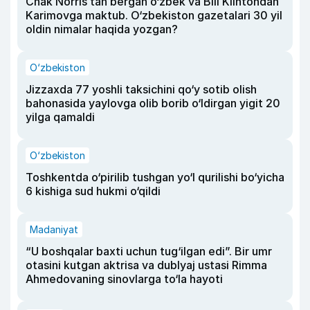
Chak Norris tan bergan o‘zbek va Bill Klintondan
Karimovga maktub. O‘zbekiston gazetalari 30 yil
oldin nimalar haqida yozgan?
O‘zbekiston
Jizzaxda 77 yoshli taksichini qo‘y sotib olish
bahonasida yaylovga olib borib o‘ldirgan yigit 20
yilga qamaldi
O‘zbekiston
Toshkentda o‘pirilib tushgan yo‘l qurilishi bo‘yicha
6 kishiga sud hukmi o‘qildi
Madaniyat
“U boshqalar baxti uchun tug‘ilgan edi”. Bir umr
otasini kutgan aktrisa va dublyaj ustasi Rimma
Ahmedovaning sinovlarga to‘la hayoti