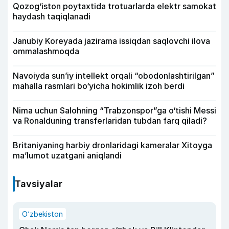
Qozog‘iston poytaxtida trotuarlarda elektr samokat
haydash taqiqlanadi
Janubiy Koreyada jazirama issiqdan saqlovchi ilova
ommalashmoqda
Navoiyda sun’iy intellekt orqali “obodonlashtirilgan”
mahalla rasmlari bo‘yicha hokimlik izoh berdi
Nima uchun Salohning “Trabzonspor”ga o‘tishi Messi
va Ronalduning transferlaridan tubdan farq qiladi?
Britaniyaning harbiy dronlaridagi kameralar Xitoyga
ma’lumot uzatgani aniqlandi
Tavsiyalar
O‘zbekiston