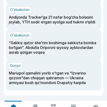
O‘zbekiston
Andijonda Tracker’ga 21 nafar bog‘cha bolasini
joylab, YTH sodir etgan ayolga sud hukmi o‘qildi
O‘zbekiston
“Sakkiz qator she’rim boshimga sakkizta bomba
bo‘lgan”. Abdulla Oripovni siyosiy ayblovlardan
asrab qolgan voqea
Dunyo
Mariupol qamalini yorib oʻtgan va “Izvarino
qozoni”dan chiqqan qahramon — Ukraina
armiyasi bosh qoʻmondoni Drapatiy haqida