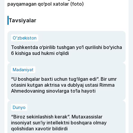
payqamagan qo‘pol xatolar (foto)
Tavsiyalar
O‘zbekiston
Toshkentda o‘pirilib tushgan yo‘l qurilishi bo‘yicha
6 kishiga sud hukmi o‘qildi
Madaniyat
“U boshqalar baxti uchun tug‘ilgan edi”. Bir umr
otasini kutgan aktrisa va dublyaj ustasi Rimma
Ahmedovaning sinovlarga to‘la hayoti
Dunyo
“Biroz sekinlashish kerak”. Mutaxassislar
insoniyat sun’iy intellektni boshqara olmay
qolishidan xavotir bildirdi