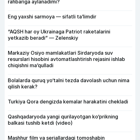
rahbariga aylanadimi?
Eng yaxshi sarmoya — sifatli ta’limdir
“AQSH har oy Ukrainaga Patriot raketalarini
yetkazib beradi” — Zelenskiy
Markaziy Osiyo mamlakatlari Sirdaryoda suv
resurslari hisobini avtomatlashtirish rejasini ishlab
chiqishni ma’qulladi
Bolalarda quruq yo‘talni tezda davolash uchun nima
qilish kerak?
Turkiya Qora dengizda kemalar harakatini chekladi
Qashqadaryoda yangi qurilayotgan ko‘prikning
balkasi tushib ketdi (video)
Mashhur film va seriallardagi tomoshabin