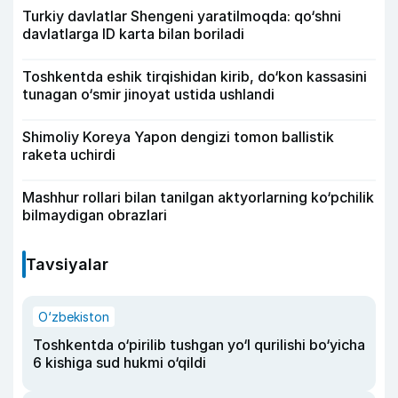
Turkiy davlatlar Shengeni yaratilmoqda: qo‘shni
davlatlarga ID karta bilan boriladi
Toshkentda eshik tirqishidan kirib, do‘kon kassasini
tunagan o‘smir jinoyat ustida ushlandi
Shimoliy Koreya Yapon dengizi tomon ballistik
raketa uchirdi
Mashhur rollari bilan tanilgan aktyorlarning ko‘pchilik
bilmaydigan obrazlari
Tavsiyalar
O‘zbekiston
Toshkentda o‘pirilib tushgan yo‘l qurilishi bo‘yicha
6 kishiga sud hukmi o‘qildi