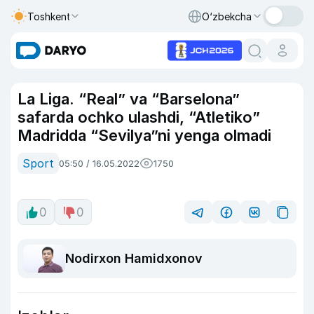
Toshkent
O‘zbekcha
La Liga. “Real” va “Barselona”
safarda ochko ulashdi, “Atletiko”
Madridda “Sevilya”ni yenga olmadi
Sport
05:50 / 16.05.2022
1750
0
0
Nodirxon Hamidxonov