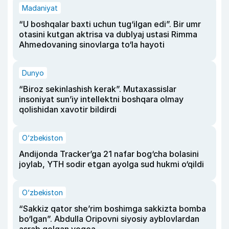
Madaniyat
“U boshqalar baxti uchun tug‘ilgan edi”. Bir umr
otasini kutgan aktrisa va dublyaj ustasi Rimma
Ahmedovaning sinovlarga to‘la hayoti
Dunyo
“Biroz sekinlashish kerak”. Mutaxassislar
insoniyat sun’iy intellektni boshqara olmay
qolishidan xavotir bildirdi
O‘zbekiston
Andijonda Tracker’ga 21 nafar bog‘cha bolasini
joylab, YTH sodir etgan ayolga sud hukmi o‘qildi
O‘zbekiston
“Sakkiz qator she’rim boshimga sakkizta bomba
bo‘lgan”. Abdulla Oripovni siyosiy ayblovlardan
asrab qolgan voqea