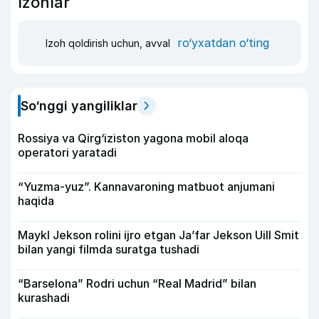
Izohlar
ro‘yxatdan o‘ting
Izoh qoldirish uchun, avval
So‘nggi yangiliklar
Rossiya va Qirg‘iziston yagona mobil aloqa
operatori yaratadi
“Yuzma-yuz”. Kannavaroning matbuot anjumani
haqida
Maykl Jekson rolini ijro etgan Ja’far Jekson Uill Smit
bilan yangi filmda suratga tushadi
“Barselona” Rodri uchun “Real Madrid” bilan
kurashadi