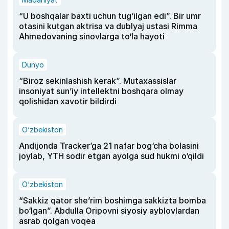
“U boshqalar baxti uchun tug‘ilgan edi”. Bir umr
otasini kutgan aktrisa va dublyaj ustasi Rimma
Ahmedovaning sinovlarga to‘la hayoti
Dunyo
“Biroz sekinlashish kerak”. Mutaxassislar
insoniyat sun’iy intellektni boshqara olmay
qolishidan xavotir bildirdi
O‘zbekiston
Andijonda Tracker’ga 21 nafar bog‘cha bolasini
joylab, YTH sodir etgan ayolga sud hukmi o‘qildi
O‘zbekiston
“Sakkiz qator she’rim boshimga sakkizta bomba
bo‘lgan”. Abdulla Oripovni siyosiy ayblovlardan
asrab qolgan voqea