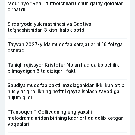
Mourinyo “Real” futbolchilari uchun qat’iy qoidalar
o‘rnatdi
Sirdaryoda yuk mashinasi va Captiva
to‘qnashishidan 3 kishi halok bo‘ldi
Tayvan 2027-yilda mudofaa xarajatlarini 16 foizga
oshiradi
Taniqli rejissyor Kristofer Nolan haqida ko‘pchilik
bilmaydigan 6 ta qiziqarli fakt
Saudiya mudofaa pakti imzolaganidan ikki kun o‘tib
husiylar qirollikning neftni qayta ishlash zavodiga
hujum qildi
“Tansoqchi”: Gollivudning eng yaxshi
melodramalaridan birining kadr ortida qolib ketgan
voqealari