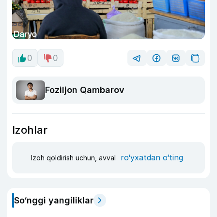
0
0
Foziljon Qambarov
Izohlar
ro‘yxatdan o‘ting
Izoh qoldirish uchun, avval
So‘nggi yangiliklar