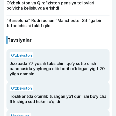
O‘zbekiston va Qirg‘iziston pensiya to‘lovlari
bo‘yicha kelishuvga erishdi
“Barselona” Rodri uchun “Manchester Siti”ga bir
futbolchisini taklif qildi
Tavsiyalar
O‘zbekiston
Jizzaxda 77 yoshli taksichini qo‘y sotib olish
bahonasida yaylovga olib borib o‘ldirgan yigit 20
yilga qamaldi
O‘zbekiston
Toshkentda o‘pirilib tushgan yo‘l qurilishi bo‘yicha
6 kishiga sud hukmi o‘qildi
Madaniyat