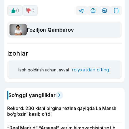
0
0
Foziljon Qambarov
Izohlar
ro‘yxatdan o‘ting
Izoh qoldirish uchun, avval
So‘nggi yangiliklar
Rekord: 230 kishi birgina rezina qayiqda La Mansh
bo‘g‘ozini kesib o‘tdi
“Real Madrid” “Arsenal” yarim himoyachisini sotib