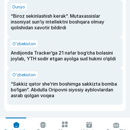
Dunyo
“Biroz sekinlashish kerak”. Mutaxassislar
insoniyat sun’iy intellektni boshqara olmay
qolishidan xavotir bildirdi
O‘zbekiston
Andijonda Tracker’ga 21 nafar bog‘cha bolasini
joylab, YTH sodir etgan ayolga sud hukmi o‘qildi
O‘zbekiston
“Sakkiz qator she’rim boshimga sakkizta bomba
bo‘lgan”. Abdulla Oripovni siyosiy ayblovlardan
asrab qolgan voqea