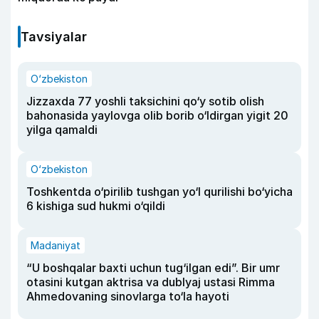
Tavsiyalar
O‘zbekiston
Jizzaxda 77 yoshli taksichini qo‘y sotib olish
bahonasida yaylovga olib borib o‘ldirgan yigit 20
yilga qamaldi
O‘zbekiston
Toshkentda o‘pirilib tushgan yo‘l qurilishi bo‘yicha
6 kishiga sud hukmi o‘qildi
Madaniyat
“U boshqalar baxti uchun tug‘ilgan edi”. Bir umr
otasini kutgan aktrisa va dublyaj ustasi Rimma
Ahmedovaning sinovlarga to‘la hayoti