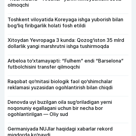
olmoqchi
Toshkent viloyatida Koreyaga ishga yuborish bilan
bog‘liq firibgarlik holati fosh etildi
Xitoydan Yevropaga 3 kunda: Qozog‘iston 35 mlrd
dollarlik yangi marshrutni ishga tushirmoqda
Arbeloa to‘xtamayapti: “Fulhem” endi “Barselona”
futbolchisini transfer qilmoqchi
Raqobat qo‘mitasi biologik faol qo‘shimchalar
reklamasi yuzasidan ogohlantirish bilan chiqdi
Denovda uyi buzilgan oila sug‘oriladigan yerni
noqonuniy egallagani uchun bir necha bor
ogohlantirilgan — Oliy sud
Germaniyada NUJlar haqidagi xabarlar rekord
miqdorda ko‘paydi