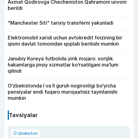
Axmat Qodirovga Checheniston Qahramoni unvoni
berildi
“Manchester Siti” tarixiy transferni yakunladi
Elektromobil xaridi uchun avtokredit foizining bir
qismi davlat tomonidan qoplab berilishi mumkin
Janubiy Koreya futbolida yirik mojaro: xorijlik
hakamlarga jinsiy xizmatlar ko‘rsatilgani ma’lum
qilindi
O‘zbekistonda I va II guruh nogironligi bo‘yicha
pensiyalar endi fuqaro murojaatisiz tayinlanishi
mumkin
Tavsiyalar
O‘zbekiston