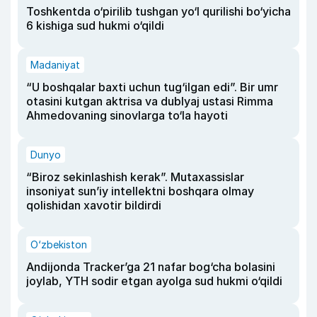
Toshkentda o‘pirilib tushgan yo‘l qurilishi bo‘yicha
6 kishiga sud hukmi o‘qildi
Madaniyat
“U boshqalar baxti uchun tug‘ilgan edi”. Bir umr
otasini kutgan aktrisa va dublyaj ustasi Rimma
Ahmedovaning sinovlarga to‘la hayoti
Dunyo
“Biroz sekinlashish kerak”. Mutaxassislar
insoniyat sun’iy intellektni boshqara olmay
qolishidan xavotir bildirdi
O‘zbekiston
Andijonda Tracker’ga 21 nafar bog‘cha bolasini
joylab, YTH sodir etgan ayolga sud hukmi o‘qildi