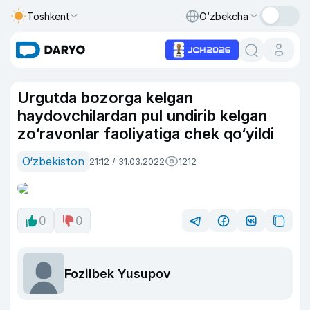
Toshkent
O‘zbekcha
Urgutda bozorga kelgan
haydovchilardan pul undirib kelgan
zo‘ravonlar faoliyatiga chek qo‘yildi
O‘zbekiston
21:12 / 31.03.2022
1212
0
0
Fozilbek Yusupov