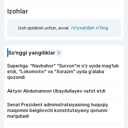
Izohlar
ro‘yxatdan o‘ting
Izoh qoldirish uchun, avval
So‘nggi yangiliklar
Superliga. “Navbahor” “Surxon”ni o‘z uyida mag‘lub
etdi, “Lokomotiv” va “Xorazm” uyda g‘alaba
qozondi
Aktyor Abdu­mannon Ubaydullayev vafot etdi
Senat Prezident administratsiyasining huquqiy
maqomini belgilovchi konstitutsiyaviy qonunni
ma’qulladi