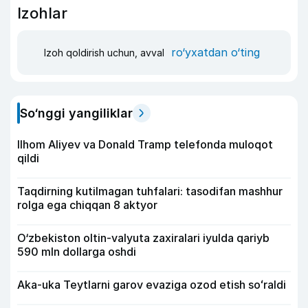
Izohlar
ro‘yxatdan o‘ting
Izoh qoldirish uchun, avval
So‘nggi yangiliklar
Ilhom Aliyev va Donald Tramp telefonda muloqot
qildi
Taqdirning kutilmagan tuhfalari: tasodifan mashhur
rolga ega chiqqan 8 aktyor
O‘zbekiston oltin-valyuta zaxiralari iyulda qariyb
590 mln dollarga oshdi
Aka-uka Teytlarni garov evaziga ozod etish soʻraldi