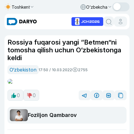
Toshkent
O‘zbekcha
Rossiya fuqarosi yangi “Betmen”ni
tomosha qilish uchun O‘zbekistonga
keldi
O‘zbekiston
17:50 / 10.03.2022
2755
0
0
Foziljon Qambarov