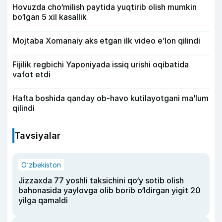
Hovuzda cho‘milish paytida yuqtirib olish mumkin
bo‘lgan 5 xil kasallik
Mojtaba Xomanaiy aks etgan ilk video e’lon qilindi
Fijilik regbichi Yaponiyada issiq urishi oqibatida
vafot etdi
Hafta boshida qanday ob-havo kutilayotgani ma’lum
qilindi
Tavsiyalar
O‘zbekiston
Jizzaxda 77 yoshli taksichini qo‘y sotib olish
bahonasida yaylovga olib borib o‘ldirgan yigit 20
yilga qamaldi