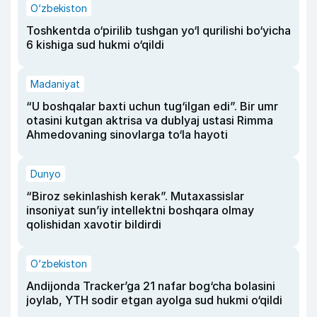
O‘zbekiston
Toshkentda o‘pirilib tushgan yo‘l qurilishi bo‘yicha
6 kishiga sud hukmi o‘qildi
Madaniyat
“U boshqalar baxti uchun tug‘ilgan edi”. Bir umr
otasini kutgan aktrisa va dublyaj ustasi Rimma
Ahmedovaning sinovlarga to‘la hayoti
Dunyo
“Biroz sekinlashish kerak”. Mutaxassislar
insoniyat sun’iy intellektni boshqara olmay
qolishidan xavotir bildirdi
O‘zbekiston
Andijonda Tracker’ga 21 nafar bog‘cha bolasini
joylab, YTH sodir etgan ayolga sud hukmi o‘qildi