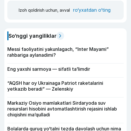
ro‘yxatdan o‘ting
Izoh qoldirish uchun, avval
So‘nggi yangiliklar
Messi faoliyatini yakunlagach, “Inter Mayami”
rahbariga aylanadimi?
Eng yaxshi sarmoya — sifatli ta’limdir
“AQSH har oy Ukrainaga Patriot raketalarini
yetkazib beradi” — Zelenskiy
Markaziy Osiyo mamlakatlari Sirdaryoda suv
resurslari hisobini avtomatlashtirish rejasini ishlab
chiqishni ma’qulladi
Bolalarda quruq yo‘talni tezda davolash uchun nima