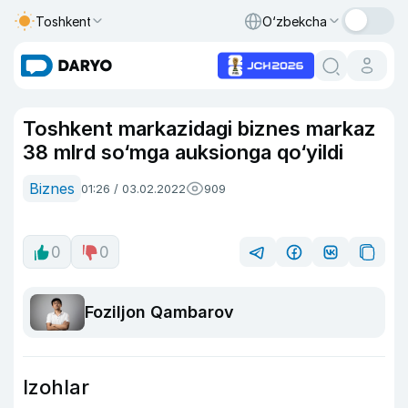
Toshkent
O‘zbekcha
Toshkent markazidagi biznes markaz
38 mlrd so‘mga auksionga qo‘yildi
Biznes
01:26 / 03.02.2022
909
0
0
Foziljon Qambarov
Izohlar