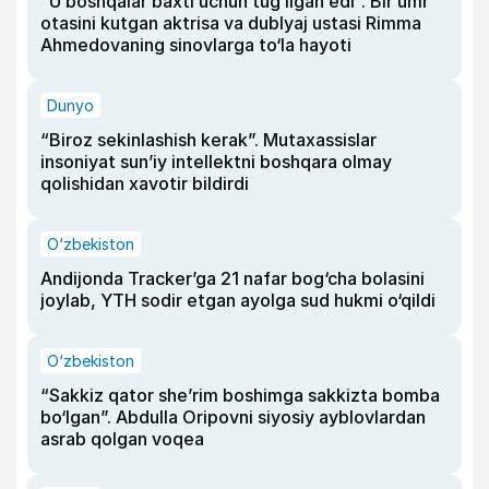
“U boshqalar baxti uchun tug‘ilgan edi”. Bir umr
otasini kutgan aktrisa va dublyaj ustasi Rimma
Ahmedovaning sinovlarga to‘la hayoti
Dunyo
“Biroz sekinlashish kerak”. Mutaxassislar
insoniyat sun’iy intellektni boshqara olmay
qolishidan xavotir bildirdi
O‘zbekiston
Andijonda Tracker’ga 21 nafar bog‘cha bolasini
joylab, YTH sodir etgan ayolga sud hukmi o‘qildi
O‘zbekiston
“Sakkiz qator she’rim boshimga sakkizta bomba
bo‘lgan”. Abdulla Oripovni siyosiy ayblovlardan
asrab qolgan voqea