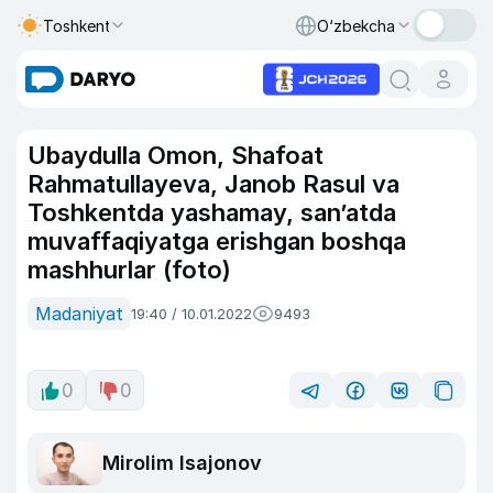
Toshkent
O‘zbekcha
Ubaydulla Omon, Shafoat
Rahmatullayeva, Janob Rasul va
Toshkentda yashamay, san’atda
muvaffaqiyatga erishgan boshqa
mashhurlar (foto)
Madaniyat
19:40 / 10.01.2022
9493
0
0
Mirolim Isajonov