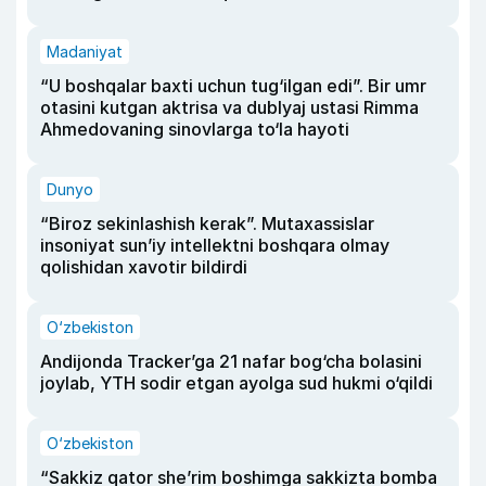
Madaniyat
“U boshqalar baxti uchun tug‘ilgan edi”. Bir umr
otasini kutgan aktrisa va dublyaj ustasi Rimma
Ahmedovaning sinovlarga to‘la hayoti
Dunyo
“Biroz sekinlashish kerak”. Mutaxassislar
insoniyat sun’iy intellektni boshqara olmay
qolishidan xavotir bildirdi
O‘zbekiston
Andijonda Tracker’ga 21 nafar bog‘cha bolasini
joylab, YTH sodir etgan ayolga sud hukmi o‘qildi
O‘zbekiston
“Sakkiz qator she’rim boshimga sakkizta bomba