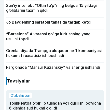
Sun’iy intellekt “Oltin to‘p”ning kelgusi 15 yildagi
g‘oliblarini taxmin qildi
Jo Baydenning saratoni tanasiga tarqab ketdi
“Barselona” Alvaresni qo‘lga kiritishning yangi
usulini topdi
Grenlandiyada Trampga aloqador neft kompaniyasi
hukumat ruxsatisiz ish boshladi
Farg‘onada “Mansur Kazanskiy” va sherigi ushlandi
Tavsiyalar
O‘zbekiston
Toshkentda o‘pirilib tushgan yo‘l qurilishi bo‘yicha
6 kishiga sud hukmi o‘qildi