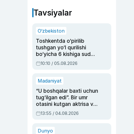
Tavsiyalar
O‘zbekiston
Toshkentda o‘pirilib
tushgan yo‘l qurilishi
bo‘yicha 6 kishiga sud
hukmi o‘qildi
10:10 / 05.08.2026
Madaniyat
“U boshqalar baxti uchun
tug‘ilgan edi”. Bir umr
otasini kutgan aktrisa va
dublyaj ustasi Rimma
13:55 / 04.08.2026
Ahmedovaning
sinovlarga to‘la hayoti
Dunyo