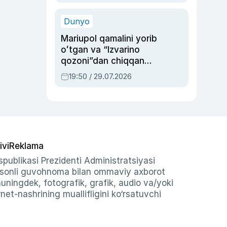
qolgan voqea
Dunyo
Mariupol qamalini yorib
oʻtgan va “Izvarino
qozoni”dan chiqqan
qahramon — Ukraina
19:50 / 29.07.2026
armiyasi bosh
qoʻmondoni Drapatiy
haqida
ivi
Reklama
publikasi Prezidenti Administratsiyasi
-sonli guvohnoma bilan ommaviy axborot
shuningdek, fotografik, grafik, audio va/yoki
et-nashrining muallifligini ko‘rsatuvchi