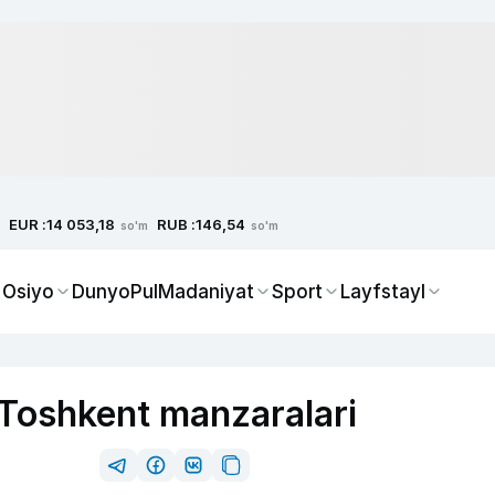
EUR :
RUB :
14 053,18
146,54
so'm
so'm
 Osiyo
Dunyo
Pul
Madaniyat
Sport
Layfstayl
Toshkent manzaralari