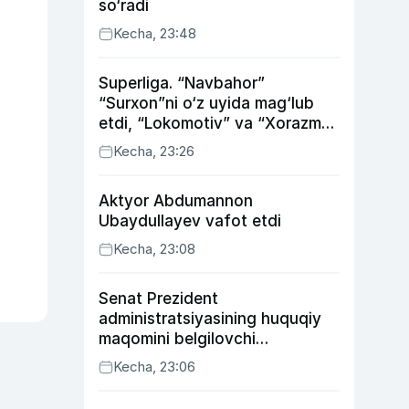
so‘radi
Kecha, 23:48
Superliga. “Navbahor”
“Surxon”ni o‘z uyida mag‘lub
etdi, “Lokomotiv” va “Xorazm”
uyda g‘alaba qozondi
Kecha, 23:26
Aktyor Abdu­mannon
Ubaydullayev vafot etdi
Kecha, 23:08
Senat Prezident
administratsiyasining huquqiy
maqomini belgilovchi
konstitutsiyaviy qonunni
Kecha, 23:06
ma’qulladi