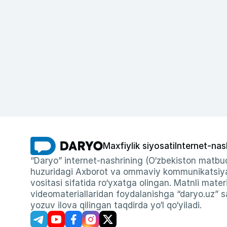
Maxfiylik siyosati
Internet-nas
“Daryo” internet-nashrining (O‘zbekiston matbuo
huzuridagi Axborot va ommaviy kommunikatsiyal
vositasi sifatida ro‘yxatga olingan. Matnli materi
videomateriallaridan foydalanishga “daryo.uz” sa
yozuv ilova qilingan taqdirda yo‘l qo‘yiladi.