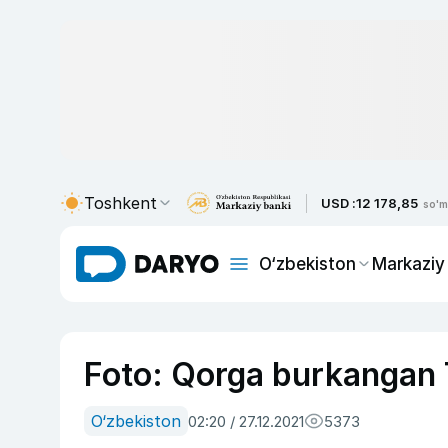
Toshkent
USD :
12 178,85
so'm
O‘zbekiston
Markaziy
Foto: Qorga burkangan 
O‘zbekiston
02:20 / 27.12.2021
5373