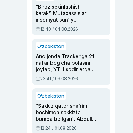
“Biroz sekinlashish
kerak”. Mutaxassislar
insoniyat sun’iy
intellektni boshqara
12:40 / 04.08.2026
olmay qolishidan xavotir
bildirdi
O‘zbekiston
Andijonda Tracker’ga 21
nafar bog‘cha bolasini
joylab, YTH sodir etgan
ayolga sud hukmi o‘qildi
23:41 / 03.08.2026
O‘zbekiston
“Sakkiz qator she’rim
boshimga sakkizta
bomba bo‘lgan”. Abdulla
Oripovni siyosiy
12:24 / 01.08.2026
ayblovlardan asrab