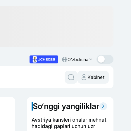
O‘zbekcha
Kabinet
So‘nggi yangiliklar
Avstriya kansleri onalar mehnati
haqidagi gaplari uchun uzr