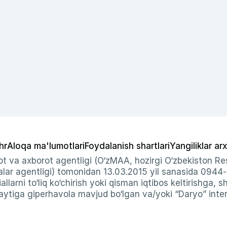
hr
Aloqa ma'lumotlari
Foydalanish shartlari
Yangiliklar arx
t va axborot agentligi (O‘zMAA, hozirgi O‘zbekiston Res
ar agentligi) tomonidan 13.03.2015 yil sanasida 0944
allarni to‘liq ko‘chirish yoki qisman iqtibos keltirishga, 
ytiga giperhavola mavjud bo‘lgan va/yoki “Daryo” intern