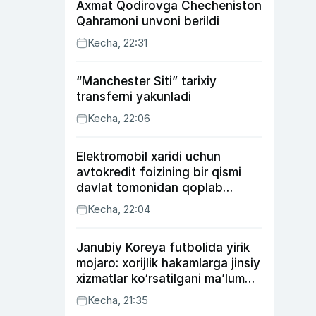
Axmat Qodirovga Checheniston
Qahramoni unvoni berildi
Kecha, 22:31
“Manchester Siti” tarixiy
transferni yakunladi
Kecha, 22:06
Elektromobil xaridi uchun
avtokredit foizining bir qismi
davlat tomonidan qoplab
berilishi mumkin
Kecha, 22:04
Janubiy Koreya futbolida yirik
mojaro: xorijlik hakamlarga jinsiy
xizmatlar ko‘rsatilgani ma’lum
qilindi
Kecha, 21:35