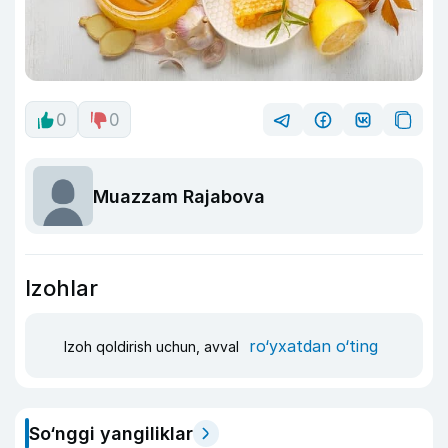
0
0
Muazzam Rajabova
Izohlar
ro‘yxatdan o‘ting
Izoh qoldirish uchun, avval
So‘nggi yangiliklar