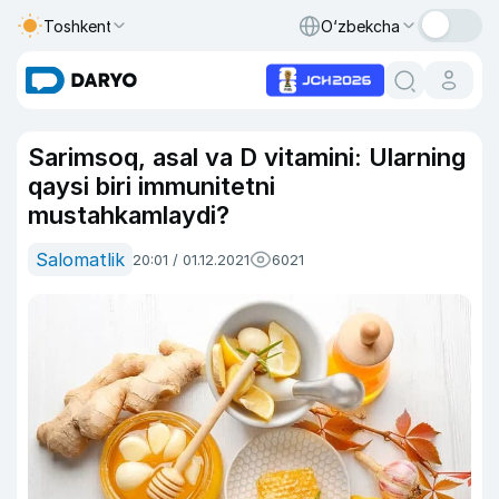
Toshkent
O‘zbekcha
Sarimsoq, asal va D vitamini: Ularning
qaysi biri immunitetni
mustahkamlaydi?
Salomatlik
20:01 / 01.12.2021
6021