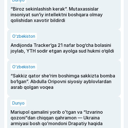
“Biroz sekinlashish kerak”. Mutaxassislar
insoniyat sun’iy intellektni boshqara olmay
qolishidan xavotir bildirdi
O‘zbekiston
Andijonda Tracker’ga 21 nafar bog‘cha bolasini
joylab, YTH sodir etgan ayolga sud hukmi o‘qildi
O‘zbekiston
“Sakkiz qator she’rim boshimga sakkizta bomba
bo‘lgan”. Abdulla Oripovni siyosiy ayblovlardan
asrab qolgan voqea
Dunyo
Mariupol qamalini yorib oʻtgan va “Izvarino
qozoni”dan chiqqan qahramon — Ukraina
armiyasi bosh qoʻmondoni Drapatiy haqida