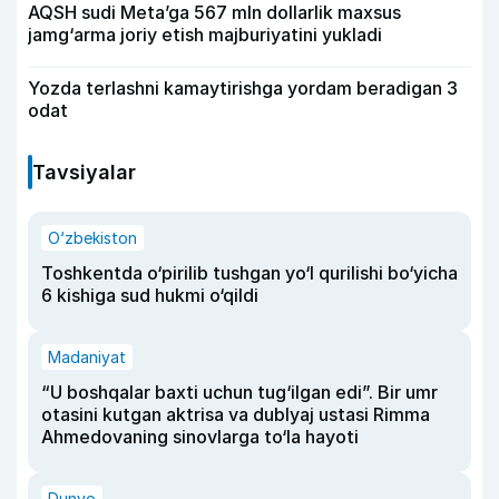
AQSH sudi Meta’ga 567 mln dollarlik maxsus
jamg‘arma joriy etish majburiyatini yukladi
Yozda terlashni kamaytirishga yordam beradigan 3
odat
Tavsiyalar
O‘zbekiston
Toshkentda o‘pirilib tushgan yo‘l qurilishi bo‘yicha
6 kishiga sud hukmi o‘qildi
Madaniyat
“U boshqalar baxti uchun tug‘ilgan edi”. Bir umr
otasini kutgan aktrisa va dublyaj ustasi Rimma
Ahmedovaning sinovlarga to‘la hayoti
Dunyo