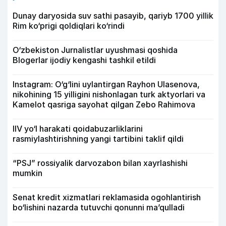
Dunay daryosida suv sathi pasayib, qariyb 1700 yillik
Rim ko‘prigi qoldiqlari ko‘rindi
O‘zbekiston Jurnalistlar uyushmasi qoshida
Blogerlar ijodiy kengashi tashkil etildi
Instagram: O‘g‘lini uylantirgan Rayhon Ulasenova,
nikohining 15 yilligini nishonlagan turk aktyorlari va
Kamelot qasriga sayohat qilgan Zebo Rahimova
IIV yo‘l harakati qoidabuzarliklarini
rasmiylashtirishning yangi tartibini taklif qildi
“PSJ” rossiyalik darvozabon bilan xayrlashishi
mumkin
Senat kredit xizmatlari reklamasida ogohlantirish
bo‘lishini nazarda tutuvchi qonunni ma’qulladi