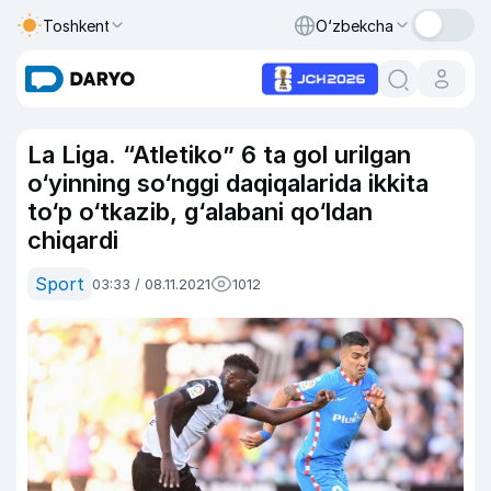
Toshkent
O‘zbekcha
La Liga. “Atletiko” 6 ta gol urilgan
o‘yinning so‘nggi daqiqalarida ikkita
to‘p o‘tkazib, g‘alabani qo‘ldan
chiqardi
Sport
03:33 / 08.11.2021
1012