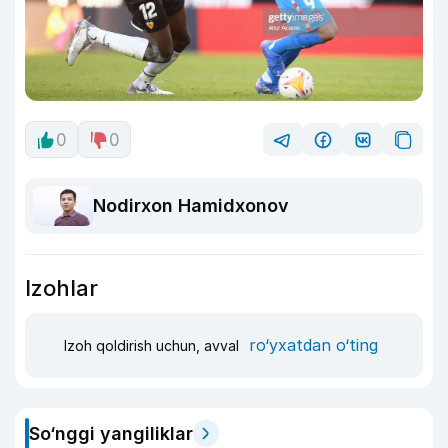
0
0
Nodirxon Hamidxonov
Izohlar
ro‘yxatdan o‘ting
Izoh qoldirish uchun, avval
So‘nggi yangiliklar