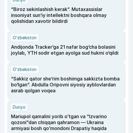
“Biroz sekinlashish kerak”. Mutaxassislar
insoniyat sun’iy intellektni boshqara olmay
qolishidan xavotir bildirdi
O‘zbekiston
Andijonda Tracker’ga 21 nafar bog‘cha bolasini
joylab, YTH sodir etgan ayolga sud hukmi o‘qildi
O‘zbekiston
“Sakkiz qator she’rim boshimga sakkizta bomba
bo‘lgan”. Abdulla Oripovni siyosiy ayblovlardan
asrab qolgan voqea
Dunyo
Mariupol qamalini yorib oʻtgan va “Izvarino
qozoni”dan chiqqan qahramon — Ukraina
armiyasi bosh qoʻmondoni Drapatiy haqida