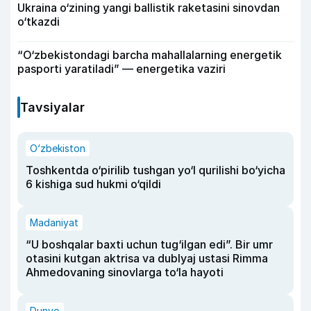
Ukraina o‘zining yangi ballistik raketasini sinovdan
o‘tkazdi
“O‘zbekistondagi barcha mahallalarning energetik
pasporti yaratiladi” — energetika vaziri
Tavsiyalar
O‘zbekiston
Toshkentda o‘pirilib tushgan yo‘l qurilishi bo‘yicha
6 kishiga sud hukmi o‘qildi
Madaniyat
“U boshqalar baxti uchun tug‘ilgan edi”. Bir umr
otasini kutgan aktrisa va dublyaj ustasi Rimma
Ahmedovaning sinovlarga to‘la hayoti
Dunyo