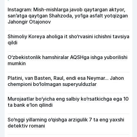
Instagram: Mish-mishlarga javob qaytargan aktyor,
san’atga qaytgan Shahzoda, yo‘lga asfalt yotqizgan
Jahongir Otajonov
Shimoliy Koreya aholiga it sho‘rvasini ichishni tavsiya
qildi
O‘zbekistonlik hamshiralar AQSHga ishga yuborilishi
mumkin
Platini, van Basten, Raul, endi esa Neymar... Jahon
chempioni bo‘lolmagan superyulduzlar
Murojaatlar bo‘yicha eng salbiy ko‘rsatkichga ega 10
ta bank e’lon qilindi
So‘nggi yillarning o‘qishga arzigulik 7 ta eng yaxshi
detektiv romani