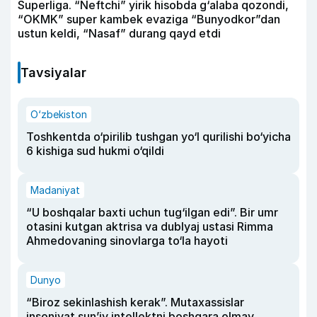
Superliga. “Neftchi” yirik hisobda g‘alaba qozondi,
“OKMK” super kambek evaziga “Bunyodkor”dan
ustun keldi, “Nasaf” durang qayd etdi
Tavsiyalar
O‘zbekiston
Toshkentda o‘pirilib tushgan yo‘l qurilishi bo‘yicha
6 kishiga sud hukmi o‘qildi
Madaniyat
“U boshqalar baxti uchun tug‘ilgan edi”. Bir umr
otasini kutgan aktrisa va dublyaj ustasi Rimma
Ahmedovaning sinovlarga to‘la hayoti
Dunyo
“Biroz sekinlashish kerak”. Mutaxassislar
insoniyat sun’iy intellektni boshqara olmay