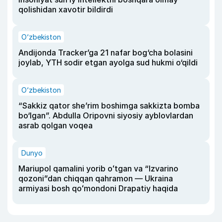
qolishidan xavotir bildirdi
O‘zbekiston
Andijonda Tracker’ga 21 nafar bog‘cha bolasini
joylab, YTH sodir etgan ayolga sud hukmi o‘qildi
O‘zbekiston
“Sakkiz qator she’rim boshimga sakkizta bomba
bo‘lgan”. Abdulla Oripovni siyosiy ayblovlardan
asrab qolgan voqea
Dunyo
Mariupol qamalini yorib oʻtgan va “Izvarino
qozoni”dan chiqqan qahramon — Ukraina
armiyasi bosh qoʻmondoni Drapatiy haqida