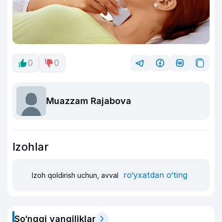
0
0
Muazzam Rajabova
Izohlar
ro‘yxatdan o‘ting
Izoh qoldirish uchun, avval
So‘nggi yangiliklar