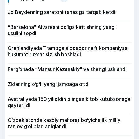
Jo Baydenning saratoni tanasiga tarqab ketdi
“Barselona” Alvaresni qo‘lga kiritishning yangi
usulini topdi
Grenlandiyada Trampga aloqador neft kompaniyasi
hukumat ruxsatisiz ish boshladi
Farg‘onada “Mansur Kazanskiy” va sherigi ushlandi
Zidanning o‘g‘li yangi jamoaga o‘tdi
Avstraliyada 150 yil oldin olingan kitob kutubxonaga
qaytarildi
O‘zbekistonda kasbiy mahorat bo‘yicha ilk milliy
tanlov g‘oliblari aniqlandi