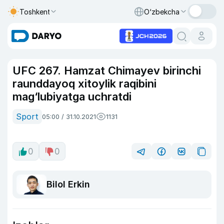
Toshkent
O‘zbekcha
UFC 267. Hamzat Chimayev birinchi
raunddayoq xitoylik raqibini
mag‘lubiyatga uchratdi
Sport
05:00 / 31.10.2021
1131
0
0
Bilol Erkin