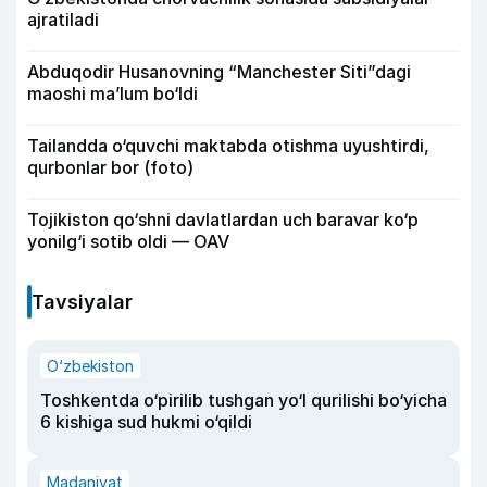
ajratiladi
Abduqodir Husanovning “Manchester Siti”dagi
maoshi ma’lum bo‘ldi
Tailandda o‘quvchi maktabda otishma uyushtirdi,
qurbonlar bor (foto)
Tojikiston qo‘shni davlatlardan uch baravar ko‘p
yonilg‘i sotib oldi — OAV
Tavsiyalar
O‘zbekiston
Toshkentda o‘pirilib tushgan yo‘l qurilishi bo‘yicha
6 kishiga sud hukmi o‘qildi
Madaniyat