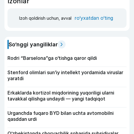
Izohlar
ro‘yxatdan o‘ting
Izoh qoldirish uchun, avval
So‘nggi yangiliklar
Rodri “Barselona”ga o‘tishga qaror qildi
Stenford olimlari sun’iy intellekt yordamida viruslar
yaratdi
Erkaklarda kortizol miqdorining yuqoriligi ularni
tavakkal qilishga undaydi — yangi tadqiqot
Urganchda fuqaro BYD bilan uchta avtomobilni
qasddan urdi
O‘zbekistonda chorvachilik sohasida subsidiyalar