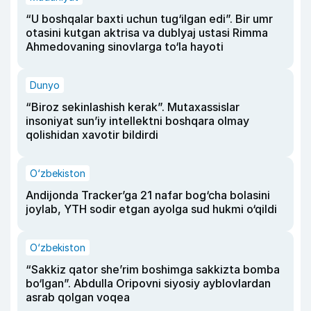
“U boshqalar baxti uchun tug‘ilgan edi”. Bir umr
otasini kutgan aktrisa va dublyaj ustasi Rimma
Ahmedovaning sinovlarga to‘la hayoti
Dunyo
“Biroz sekinlashish kerak”. Mutaxassislar
insoniyat sun’iy intellektni boshqara olmay
qolishidan xavotir bildirdi
O‘zbekiston
Andijonda Tracker’ga 21 nafar bog‘cha bolasini
joylab, YTH sodir etgan ayolga sud hukmi o‘qildi
O‘zbekiston
“Sakkiz qator she’rim boshimga sakkizta bomba
bo‘lgan”. Abdulla Oripovni siyosiy ayblovlardan
asrab qolgan voqea