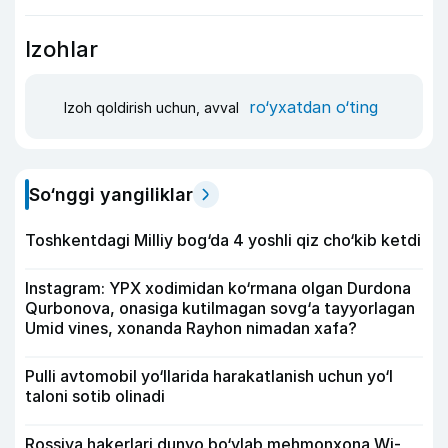
Izohlar
ro‘yxatdan o‘ting
Izoh qoldirish uchun, avval
So‘nggi yangiliklar
Toshkentdagi Milliy bog‘da 4 yoshli qiz cho‘kib ketdi
Instagram: YPX xodimidan ko‘rmana olgan Durdona
Qurbonova, onasiga kutilmagan sovg‘a tayyorlagan
Umid vines, xonanda Rayhon nimadan xafa?
Pulli avtomobil yo‘llarida harakatlanish uchun yo‘l
taloni sotib olinadi
Rossiya hakerlari dunyo bo‘ylab mehmonxona Wi-