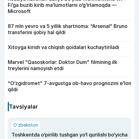
Fi’ga buzib kirib ma’lumotlarni o‘g‘irlamoqda —
Microsoft
87 mln yevro va 5 yillik shartnoma: “Arsenal” Bruno
transferini ijobiy hal qildi
Xitoyga kirish va chiqish qoidalari kuchaytiriladi
Marvel “Qasoskorlar: Doktor Dum” filmining ilk
treylerini namoyish etdi
“O‘zgidromet” 7-avgustga ob-havo prognozini e’lon
qildi
Tavsiyalar
O‘zbekiston
Toshkentda o‘pirilib tushgan yo‘l qurilishi bo‘yicha