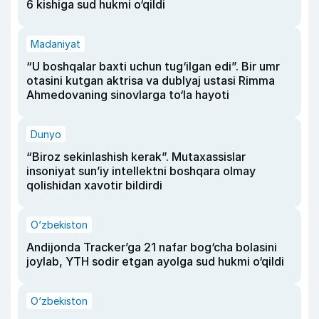
6 kishiga sud hukmi o‘qildi
Madaniyat
“U boshqalar baxti uchun tug‘ilgan edi”. Bir umr
otasini kutgan aktrisa va dublyaj ustasi Rimma
Ahmedovaning sinovlarga to‘la hayoti
Dunyo
“Biroz sekinlashish kerak”. Mutaxassislar
insoniyat sun’iy intellektni boshqara olmay
qolishidan xavotir bildirdi
O‘zbekiston
Andijonda Tracker’ga 21 nafar bog‘cha bolasini
joylab, YTH sodir etgan ayolga sud hukmi o‘qildi
O‘zbekiston