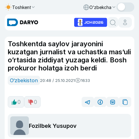
Toshkent
O‘zbekcha
Toshkentda saylov jarayonini
kuzatgan jurnalist va uchastka mas’uli
o‘rtasida ziddiyat yuzaga keldi. Bosh
prokuror holatga izoh berdi
O‘zbekiston
20:48 / 25.10.2021
1633
0
0
Fozilbek Yusupov