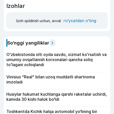
Izohlar
ro‘yxatdan o‘ting
Izoh qoldirish uchun, avval
So‘nggi yangiliklar
Oʻzbekistonda olti oyda savdo, xizmat koʻrsatish va
umumiy ovqatlanish korxonalari qancha soliq
toʻlagani ochiqlandi
Vinisius “Real” bilan uzoq muddatli shartnoma
imzoladi
Husiylar hukumat kuchlariga qarshi raketalar uchirdi,
kamida 30 kishi halok bo‘ldi
Toshkentda Kichik halqa avtomobil yo‘lining bir