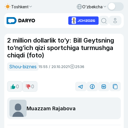
Toshkent
O‘zbekcha
2 million dollarlik to‘y: Bill Geytsning
to‘ng‘ich qizi sportchiga turmushga
chiqdi (foto)
Shou-biznes
15:55 / 20.10.2021
2536
0
0
Muazzam Rajabova