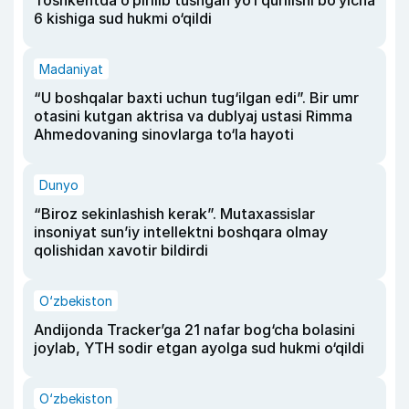
Toshkentda o‘pirilib tushgan yo‘l qurilishi bo‘yicha
6 kishiga sud hukmi o‘qildi
Madaniyat
“U boshqalar baxti uchun tug‘ilgan edi”. Bir umr
otasini kutgan aktrisa va dublyaj ustasi Rimma
Ahmedovaning sinovlarga to‘la hayoti
Dunyo
“Biroz sekinlashish kerak”. Mutaxassislar
insoniyat sun’iy intellektni boshqara olmay
qolishidan xavotir bildirdi
O‘zbekiston
Andijonda Tracker’ga 21 nafar bog‘cha bolasini
joylab, YTH sodir etgan ayolga sud hukmi o‘qildi
O‘zbekiston