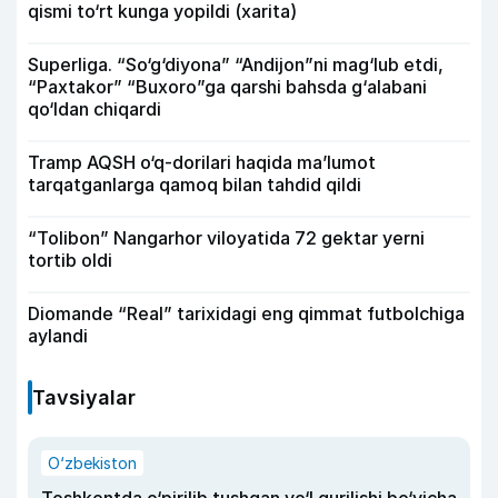
qismi to‘rt kunga yopildi (xarita)
Superliga. “So‘g‘diyona” “Andijon”ni mag‘lub etdi,
“Paxtakor” “Buxoro”ga qarshi bahsda g‘alabani
qo‘ldan chiqardi
Tramp AQSH o‘q-dorilari haqida ma’lumot
tarqatganlarga qamoq bilan tahdid qildi
“Tolibon” Nangarhor viloyatida 72 gektar yerni
tortib oldi
Diomande “Real” tarixidagi eng qimmat futbolchiga
aylandi
Tavsiyalar
O‘zbekiston