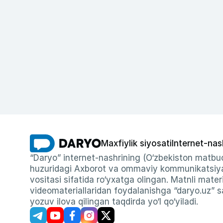
Maxfiylik siyosati
Internet-nas
“Daryo” internet-nashrining (O‘zbekiston matbuo
huzuridagi Axborot va ommaviy kommunikatsiyal
vositasi sifatida ro‘yxatga olingan. Matnli materi
videomateriallaridan foydalanishga “daryo.uz” sa
yozuv ilova qilingan taqdirda yo‘l qo‘yiladi.