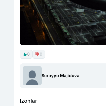
0
0
Surayyo Majidova
Izohlar