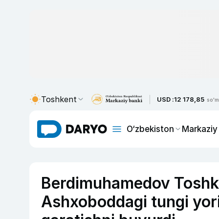
Toshkent
USD :
12 178,85
so'm
O‘zbekiston
Markaziy
Berdimuhamedov Toshk
Ashxoboddagi tungi yorit