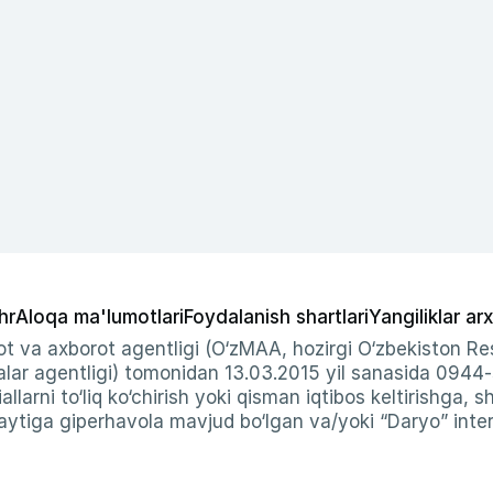
hr
Aloqa ma'lumotlari
Foydalanish shartlari
Yangiliklar arx
t va axborot agentligi (O‘zMAA, hozirgi O‘zbekiston Res
ar agentligi) tomonidan 13.03.2015 yil sanasida 0944
allarni to‘liq ko‘chirish yoki qisman iqtibos keltirishga, 
ytiga giperhavola mavjud bo‘lgan va/yoki “Daryo” intern