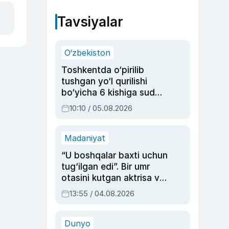
Tavsiyalar
O‘zbekiston
Toshkentda o‘pirilib
tushgan yo‘l qurilishi
bo‘yicha 6 kishiga sud
hukmi o‘qildi
10:10 / 05.08.2026
Madaniyat
“U boshqalar baxti uchun
tug‘ilgan edi”. Bir umr
otasini kutgan aktrisa va
dublyaj ustasi Rimma
13:55 / 04.08.2026
Ahmedovaning
sinovlarga to‘la hayoti
Dunyo