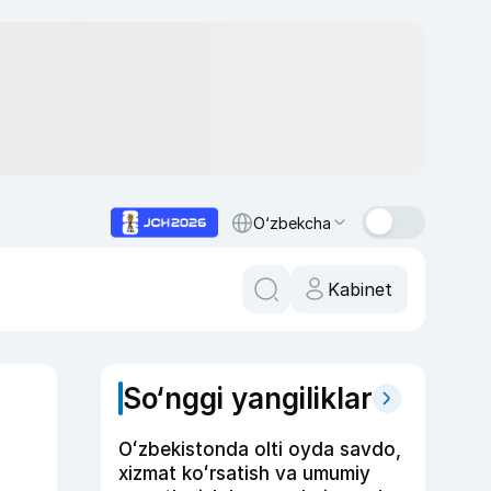
O‘zbekcha
Kabinet
So‘nggi yangiliklar
r
Oʻzbekistonda olti oyda savdo,
xizmat koʻrsatish va umumiy