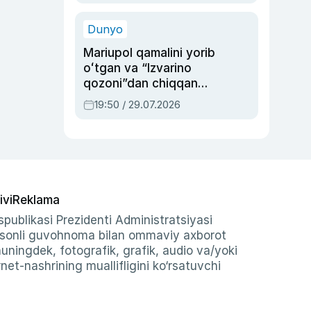
qolgan voqea
Dunyo
Mariupol qamalini yorib
oʻtgan va “Izvarino
qozoni”dan chiqqan
qahramon — Ukraina
19:50 / 29.07.2026
armiyasi bosh
qoʻmondoni Drapatiy
haqida
ivi
Reklama
publikasi Prezidenti Administratsiyasi
-sonli guvohnoma bilan ommaviy axborot
shuningdek, fotografik, grafik, audio va/yoki
et-nashrining muallifligini ko‘rsatuvchi