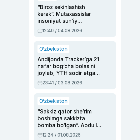
“Biroz sekinlashish
kerak”. Mutaxassislar
insoniyat sun’iy
intellektni boshqara
12:40 / 04.08.2026
olmay qolishidan xavotir
bildirdi
O‘zbekiston
Andijonda Tracker’ga 21
nafar bog‘cha bolasini
joylab, YTH sodir etgan
ayolga sud hukmi o‘qildi
23:41 / 03.08.2026
O‘zbekiston
“Sakkiz qator she’rim
boshimga sakkizta
bomba bo‘lgan”. Abdulla
Oripovni siyosiy
12:24 / 01.08.2026
ayblovlardan asrab