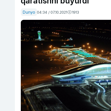
qaratishni buyurdi
Dunyo
04:34 / 07.10.2021
1913