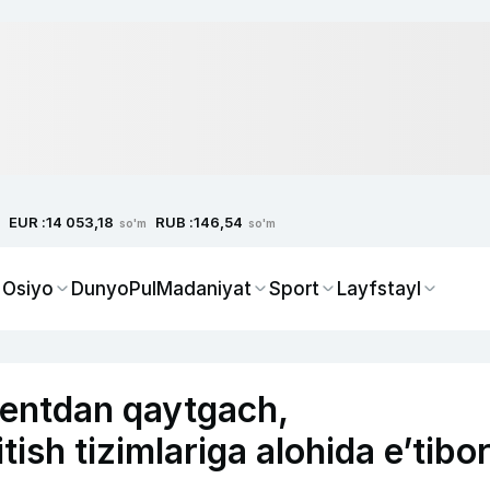
EUR :
RUB :
14 053,18
146,54
so'm
so'm
 Osiyo
Dunyo
Pul
Madaniyat
Sport
Layfstayl
entdan qaytgach,
ish tizimlariga alohida e’tibo