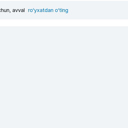
uchun, avval
ro‘yxatdan o‘ting