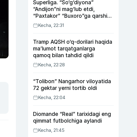
Superliga. “So‘g‘diyona”
“Andijon”ni mag‘lub etdi,
“Paxtakor” “Buxoro”ga qarshi
bahsda g‘alabani qo‘ldan
Kecha, 22:31
chiqardi
Tramp AQSH o‘q-dorilari haqida
ma’lumot tarqatganlarga
qamoq bilan tahdid qildi
Kecha, 22:28
“Tolibon” Nangarhor viloyatida
72 gektar yerni tortib oldi
Kecha, 22:04
Diomande “Real” tarixidagi eng
qimmat futbolchiga aylandi
Kecha, 21:45