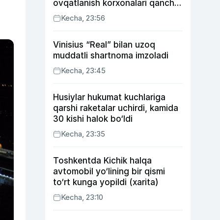
ovqatlanish korxonalari qancha
soliq toʻlagani ochiqlandi
Kecha, 23:56
Vinisius “Real” bilan uzoq
muddatli shartnoma imzoladi
Kecha, 23:45
Husiylar hukumat kuchlariga
qarshi raketalar uchirdi, kamida
30 kishi halok bo‘ldi
Kecha, 23:35
Toshkentda Kichik halqa
avtomobil yo‘lining bir qismi
to‘rt kunga yopildi (xarita)
Kecha, 23:10