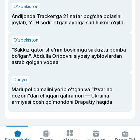
O‘zbekiston
Andijonda Tracker’ga 21 nafar bog‘cha bolasini
joylab, YTH sodir etgan ayolga sud hukmi o‘qildi
O‘zbekiston
“Sakkiz qator she’rim boshimga sakkizta bomba
bo‘lgan”. Abdulla Oripovni siyosiy ayblovlardan
asrab qolgan voqea
Dunyo
Mariupol qamalini yorib oʻtgan va “Izvarino
qozoni”dan chiqqan qahramon — Ukraina
armiyasi bosh qoʻmondoni Drapatiy haqida