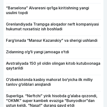
“Barselona” Alvaresni qo‘lga kiritishning yangi
usulini topdi
Grenlandiyada Trampga aloqador neft kompaniyasi
hukumat ruxsatisiz ish boshladi
Farg‘onada “Mansur Kazanskiy” va sherigi ushlandi
Zidanning o‘g‘li yangi jamoaga o‘tdi
Avstraliyada 150 yil oldin olingan kitob kutubxonaga
qaytarildi
O‘zbekistonda kasbiy mahorat bo‘yicha ilk milliy
tanlov g‘oliblari aniqlandi
Superliga. “Neftchi” yirik hisobda g‘alaba qozondi,
“OKMK” super kambek evaziga “Bunyodkor”dan
ustun keldi, “Nasaf” durang qayd etdi