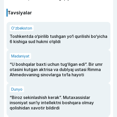
Tavsiyalar
O‘zbekiston
Toshkentda o‘pirilib tushgan yo‘l qurilishi bo‘yicha
6 kishiga sud hukmi o‘qildi
Madaniyat
“U boshqalar baxti uchun tug‘ilgan edi”. Bir umr
otasini kutgan aktrisa va dublyaj ustasi Rimma
Ahmedovaning sinovlarga to‘la hayoti
Dunyo
“Biroz sekinlashish kerak”. Mutaxassislar
insoniyat sun’iy intellektni boshqara olmay
qolishidan xavotir bildirdi