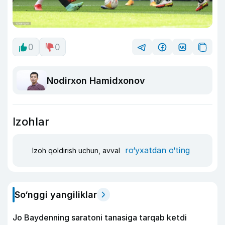
0
0
Nodirxon Hamidxonov
Izohlar
ro‘yxatdan o‘ting
Izoh qoldirish uchun, avval
So‘nggi yangiliklar
Jo Baydenning saratoni tanasiga tarqab ketdi