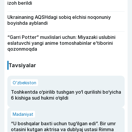
izoh berildi
Ukrainaning AQSHdagi sobiq elchisi noqonuniy
boyishda ayblandi
“Garri Potter” muxlislari uchun: Miyazaki uslubini
eslatuvchi yangi anime tomoshabinlar e’tiborini
qozonmoqda
Tavsiyalar
O‘zbekiston
Toshkentda o‘pirilib tushgan yo‘l qurilishi bo‘yicha
6 kishiga sud hukmi o‘qildi
Madaniyat
“U boshqalar baxti uchun tug‘ilgan edi”. Bir umr
otasini kutgan aktrisa va dublyaj ustasi Rimma