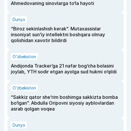
Ahmedovaning sinovlarga to‘la hayoti
Dunyo
“Biroz sekinlashish kerak”. Mutaxassislar
insoniyat sun’iy intellektni boshqara olmay
qolishidan xavotir bildirdi
O‘zbekiston
Andijonda Tracker’ga 21 nafar bog‘cha bolasini
joylab, YTH sodir etgan ayolga sud hukmi o‘qildi
O‘zbekiston
“Sakkiz qator she’rim boshimga sakkizta bomba
bo‘lgan”. Abdulla Oripovni siyosiy ayblovlardan
asrab qolgan voqea
Dunyo