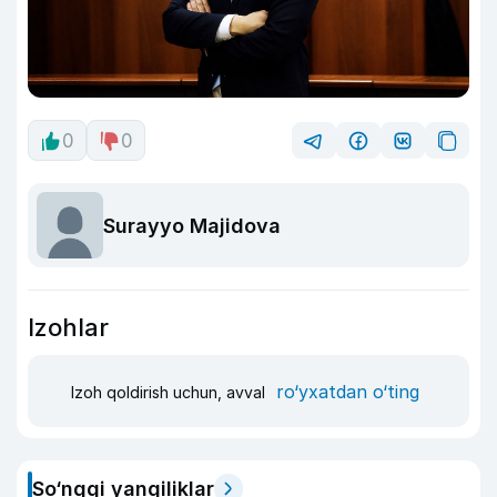
0
0
Surayyo Majidova
Izohlar
ro‘yxatdan o‘ting
Izoh qoldirish uchun, avval
So‘nggi yangiliklar