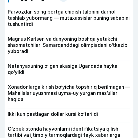
Parvozdan so‘ng bortga chiqish talonini darhol
tashlab yubormang — mutaxassislar buning sababini
tushuntirdi
Magnus Karlsen va dunyoning boshqa yetakchi
shaxmatchilari Samarqanddagi olimpiadani o‘tkazib
yuboradi
Netanyaxuning o‘lgan akasiga Ugandada haykal
qo‘yildi
Xonadonlarga kirish bo‘yicha topshiriq berilmagan —
Mahallalar uyushmasi uyma-uy yurgan mas’ullar
haqida
Ikki kun pastlagan dollar kursi ko‘tarildi
O‘zbekistonda hayvonlarni identifikatsiya qilish
tartibi va ijtimoiy tarmoqlardagi feyk xabarlarga