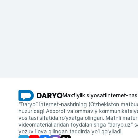
Maxfiylik siyosati
Internet-nas
“Daryo” internet-nashrining (O‘zbekiston matbuo
huzuridagi Axborot va ommaviy kommunikatsiyal
vositasi sifatida ro‘yxatga olingan. Matnli materi
videomateriallaridan foydalanishga “daryo.uz” sa
yozuv ilova qilingan taqdirda yo‘l qo‘yiladi.