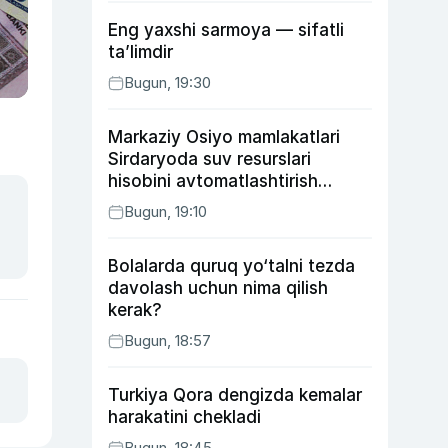
Eng yaxshi sarmoya — sifatli
ta’limdir
Bugun, 19:30
Markaziy Osiyo mamlakatlari
Sirdaryoda suv resurslari
hisobini avtomatlashtirish
rejasini ishlab chiqishni
Bugun, 19:10
ma’qulladi
Bolalarda quruq yo‘talni tezda
davolash uchun nima qilish
kerak?
Bugun, 18:57
Turkiya Qora dengizda kemalar
harakatini chekladi
Bugun, 18:45