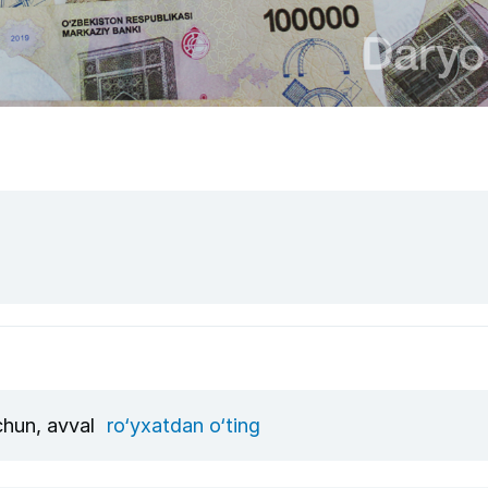
uchun, avval
ro‘yxatdan o‘ting