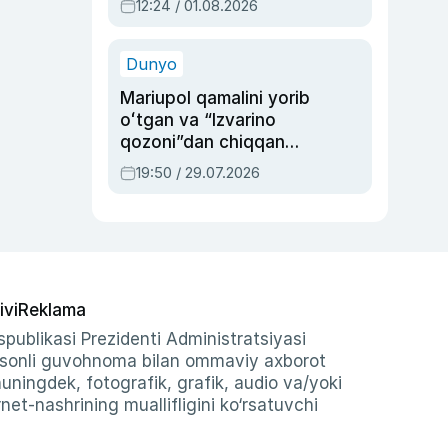
12:24 / 01.08.2026
ayblovlardan asrab
qolgan voqea
Dunyo
Mariupol qamalini yorib
oʻtgan va “Izvarino
qozoni”dan chiqqan
qahramon — Ukraina
19:50 / 29.07.2026
armiyasi bosh
qoʻmondoni Drapatiy
haqida
ivi
Reklama
publikasi Prezidenti Administratsiyasi
-sonli guvohnoma bilan ommaviy axborot
shuningdek, fotografik, grafik, audio va/yoki
et-nashrining muallifligini ko‘rsatuvchi