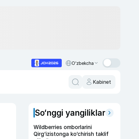
O‘zbekcha
Kabinet
So‘nggi yangiliklar
Wildberries omborlarini
Qirg‘izistonga ko‘chirish taklif