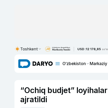
Toshkent
USD :
12 178,85
so'm
O‘zbekiston
Markaziy
“Ochiq budjet” loyihala
ajratildi