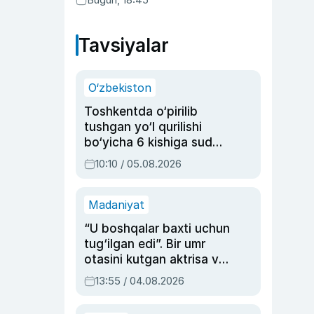
Tavsiyalar
O‘zbekiston
Toshkentda o‘pirilib
tushgan yo‘l qurilishi
bo‘yicha 6 kishiga sud
hukmi o‘qildi
10:10 / 05.08.2026
Madaniyat
“U boshqalar baxti uchun
tug‘ilgan edi”. Bir umr
otasini kutgan aktrisa va
dublyaj ustasi Rimma
13:55 / 04.08.2026
Ahmedovaning
sinovlarga to‘la hayoti