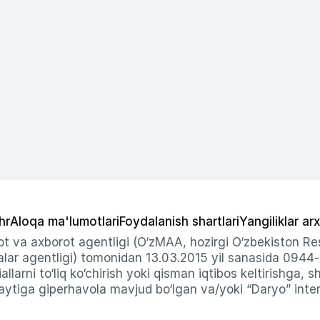
hr
Aloqa ma'lumotlari
Foydalanish shartlari
Yangiliklar arx
t va axborot agentligi (O‘zMAA, hozirgi O‘zbekiston Res
ar agentligi) tomonidan 13.03.2015 yil sanasida 0944
allarni to‘liq ko‘chirish yoki qisman iqtibos keltirishga, 
ytiga giperhavola mavjud bo‘lgan va/yoki “Daryo” intern