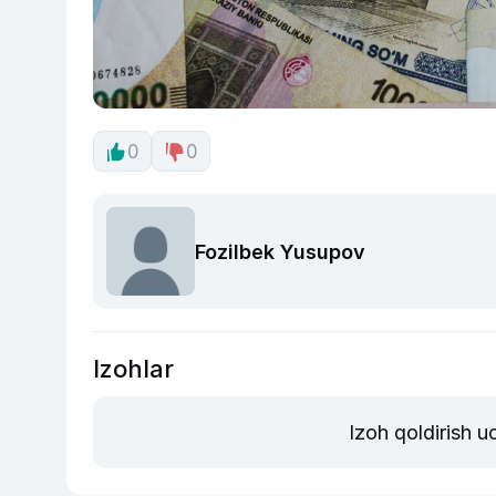
0
0
Fozilbek Yusupov
Izohlar
Izoh qoldirish 