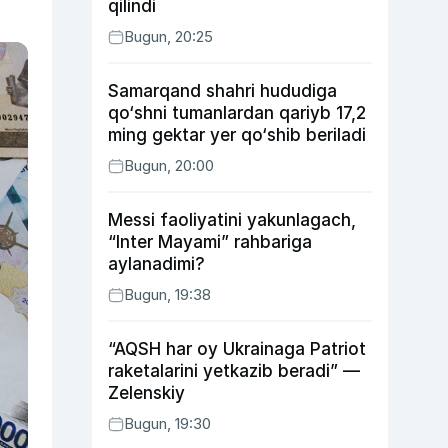
qilindi
Bugun, 20:25
Samarqand shahri hududiga
qo‘shni tumanlardan qariyb 17,2
ming gektar yer qo‘shib beriladi
Bugun, 20:00
Messi faoliyatini yakunlagach,
“Inter Mayami” rahbariga
aylanadimi?
Bugun, 19:38
“AQSH har oy Ukrainaga Patriot
raketalarini yetkazib beradi” —
Zelenskiy
Bugun, 19:30