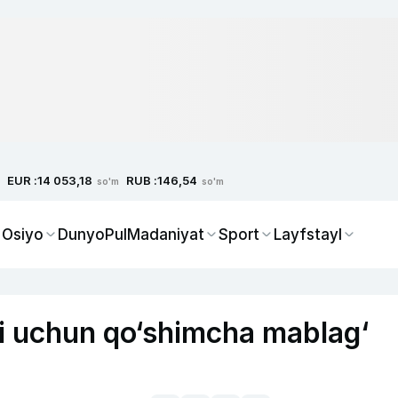
EUR :
RUB :
14 053,18
146,54
so'm
so'm
 Osiyo
Dunyo
Pul
Madaniyat
Sport
Layfstayl
ri uchun qo‘shimcha mablag‘