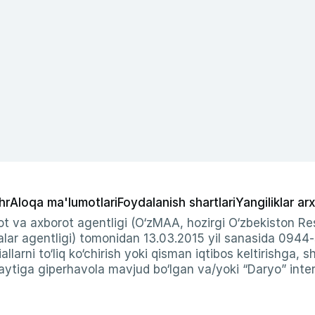
hr
Aloqa ma'lumotlari
Foydalanish shartlari
Yangiliklar arx
t va axborot agentligi (O‘zMAA, hozirgi O‘zbekiston Res
ar agentligi) tomonidan 13.03.2015 yil sanasida 0944
allarni to‘liq ko‘chirish yoki qisman iqtibos keltirishga, 
ytiga giperhavola mavjud bo‘lgan va/yoki “Daryo” intern