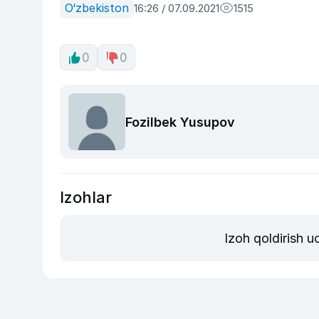
O‘zbekiston
16:26 / 07.09.2021
1515
0
0
Fozilbek Yusupov
Izohlar
Izoh qoldirish 