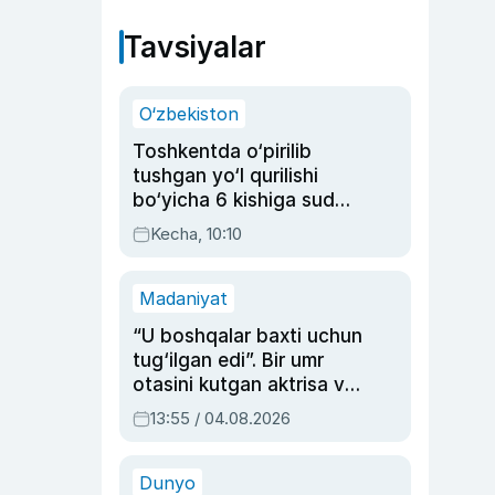
Tavsiyalar
O‘zbekiston
Toshkentda o‘pirilib
tushgan yo‘l qurilishi
bo‘yicha 6 kishiga sud
hukmi o‘qildi
Kecha, 10:10
Madaniyat
“U boshqalar baxti uchun
tug‘ilgan edi”. Bir umr
otasini kutgan aktrisa va
dublyaj ustasi Rimma
13:55 / 04.08.2026
Ahmedovaning
sinovlarga to‘la hayoti
Dunyo