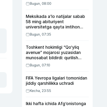
Bugun, 08:00
Meksikada a’lo natijalar sabab
58 ming abituriyent
universitetga qayta imtihon
topshiradi
Bugun, 07:35
Toshkent hokimligi “Qo‘yliq
avenue” mojarosi yuzasidan
munosabat bildirdi: qurilish
ishlarining 53 foizi yakunlangan
Bugun, 07:10
FIFA Yevropa ligalari tomonidan
jiddiy qarshilikka uchradi
Kecha, 23:55
Ikki hafta ichida Afg‘onistonga