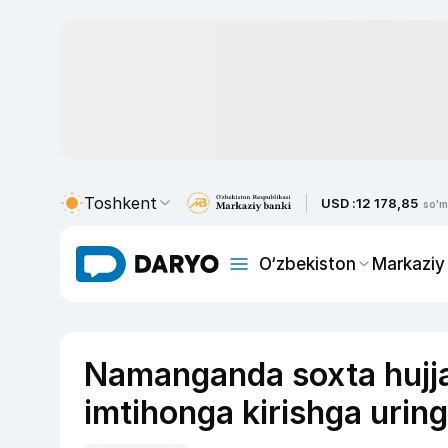
Toshkent
USD :
12 178,85
so'm
O‘zbekiston
Markaziy
Namanganda soxta hujjat
imtihonga kirishga urin