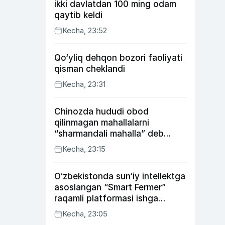
ikki davlatdan 100 ming odam
qaytib keldi
Kecha, 23:52
Qo‘yliq dehqon bozori faoliyati
qisman cheklandi
Kecha, 23:31
Chinozda hududi obod
qilinmagan mahallalarni
“sharmandali mahalla” deb
belgilash boshlandi
Kecha, 23:15
O‘zbekistonda sun‘iy intellektga
asoslangan “Smart Fermer”
raqamli platformasi ishga
tushiriladi
Kecha, 23:05