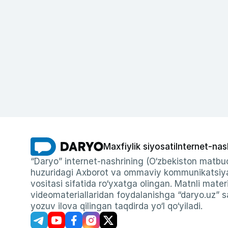
Maxfiylik siyosati
Internet-nas
“Daryo” internet-nashrining (O‘zbekiston matbuo
huzuridagi Axborot va ommaviy kommunikatsiyal
vositasi sifatida ro‘yxatga olingan. Matnli materi
videomateriallaridan foydalanishga “daryo.uz” sa
yozuv ilova qilingan taqdirda yo‘l qo‘yiladi.