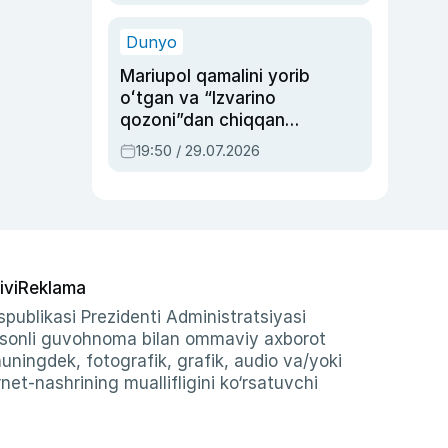
qolgan voqea
Dunyo
Mariupol qamalini yorib
oʻtgan va “Izvarino
qozoni”dan chiqqan
qahramon — Ukraina
19:50 / 29.07.2026
armiyasi bosh
qoʻmondoni Drapatiy
haqida
ivi
Reklama
publikasi Prezidenti Administratsiyasi
-sonli guvohnoma bilan ommaviy axborot
shuningdek, fotografik, grafik, audio va/yoki
et-nashrining muallifligini ko‘rsatuvchi