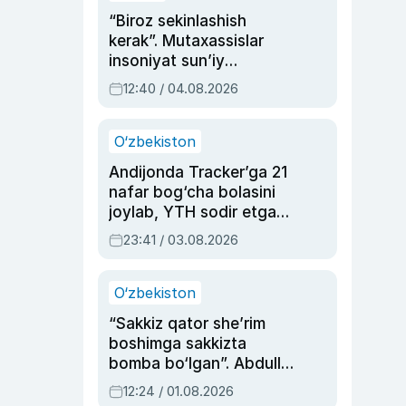
“Biroz sekinlashish
kerak”. Mutaxassislar
insoniyat sun’iy
intellektni boshqara
12:40 / 04.08.2026
olmay qolishidan xavotir
bildirdi
O‘zbekiston
Andijonda Tracker’ga 21
nafar bog‘cha bolasini
joylab, YTH sodir etgan
ayolga sud hukmi o‘qildi
23:41 / 03.08.2026
O‘zbekiston
“Sakkiz qator she’rim
boshimga sakkizta
bomba bo‘lgan”. Abdulla
Oripovni siyosiy
12:24 / 01.08.2026
ayblovlardan asrab