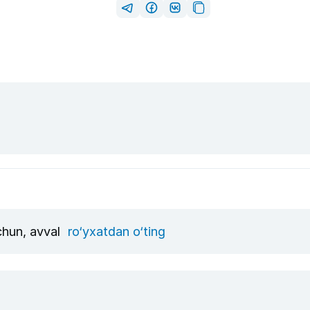
uchun, avval
ro‘yxatdan o‘ting