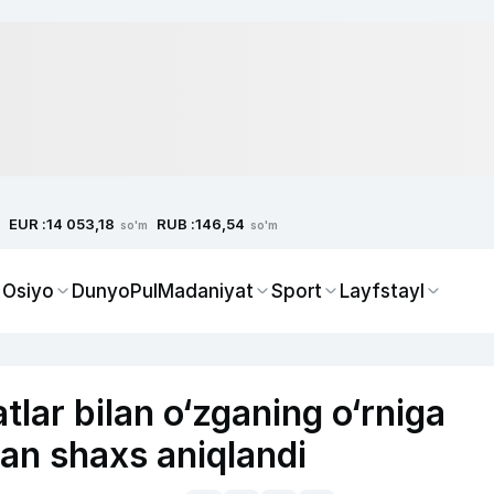
EUR :
RUB :
14 053,18
146,54
so'm
so'm
 Osiyo
Dunyo
Pul
Madaniyat
Sport
Layfstayl
lar bilan o‘zganing o‘rniga
gan shaxs aniqlandi