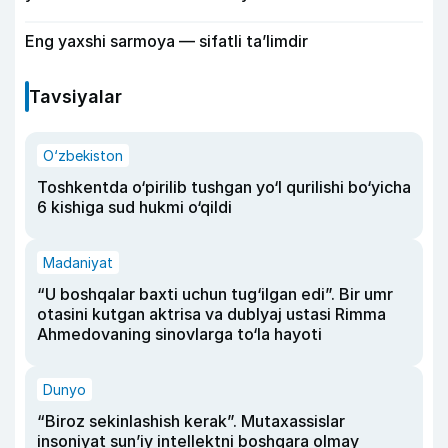
Eng yaxshi sarmoya — sifatli ta’limdir
Tavsiyalar
O‘zbekiston
Toshkentda o‘pirilib tushgan yo‘l qurilishi bo‘yicha
6 kishiga sud hukmi o‘qildi
Madaniyat
“U boshqalar baxti uchun tug‘ilgan edi”. Bir umr
otasini kutgan aktrisa va dublyaj ustasi Rimma
Ahmedovaning sinovlarga to‘la hayoti
Dunyo
“Biroz sekinlashish kerak”. Mutaxassislar
insoniyat sun’iy intellektni boshqara olmay