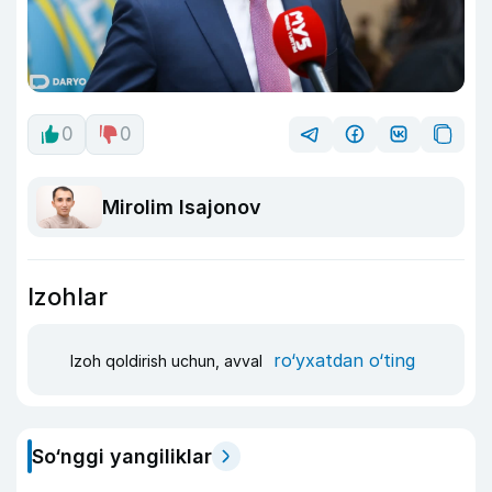
0
0
Mirolim Isajonov
Izohlar
ro‘yxatdan o‘ting
Izoh qoldirish uchun, avval
So‘nggi yangiliklar