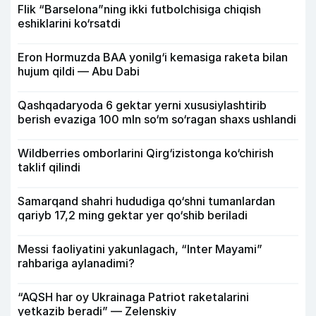
Flik “Barselona”ning ikki futbolchisiga chiqish
eshiklarini ko‘rsatdi
Eron Hormuzda BAA yonilg‘i kemasiga raketa bilan
hujum qildi — Abu Dabi
Qashqadaryoda 6 gektar yerni xususiylashtirib
berish evaziga 100 mln so‘m so‘ragan shaxs ushlandi
Wildberries omborlarini Qirg‘izistonga ko‘chirish
taklif qilindi
Samarqand shahri hududiga qo‘shni tumanlardan
qariyb 17,2 ming gektar yer qo‘shib beriladi
Messi faoliyatini yakunlagach, “Inter Mayami”
rahbariga aylanadimi?
“AQSH har oy Ukrainaga Patriot raketalarini
yetkazib beradi” — Zelenskiy