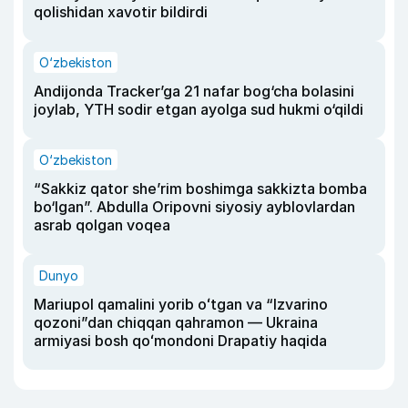
qolishidan xavotir bildirdi
O‘zbekiston
Andijonda Tracker’ga 21 nafar bog‘cha bolasini
joylab, YTH sodir etgan ayolga sud hukmi o‘qildi
O‘zbekiston
“Sakkiz qator she’rim boshimga sakkizta bomba
bo‘lgan”. Abdulla Oripovni siyosiy ayblovlardan
asrab qolgan voqea
Dunyo
Mariupol qamalini yorib oʻtgan va “Izvarino
qozoni”dan chiqqan qahramon — Ukraina
armiyasi bosh qoʻmondoni Drapatiy haqida