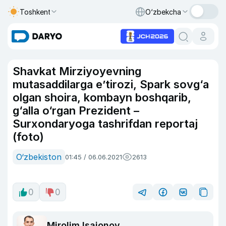
Toshkent
O‘zbekcha
Shavkat Mirziyoyevning
mutasaddilarga e’tirozi, Spark sovg‘a
olgan shoira, kombayn boshqarib,
g‘alla o‘rgan Prezident –
Surxondaryoga tashrifdan reportaj
(foto)
O‘zbekiston
01:45 / 06.06.2021
2613
0
0
Mirolim Isajonov