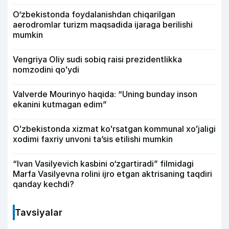
O‘zbekistonda foydalanishdan chiqarilgan
aerodromlar turizm maqsadida ijaraga berilishi
mumkin
Vengriya Oliy sudi sobiq raisi prezidentlikka
nomzodini qoʻydi
Valverde Mourinyo haqida: “Uning bunday inson
ekanini kutmagan edim”
Oʻzbekistonda xizmat koʻrsatgan kommunal xoʻjaligi
xodimi faxriy unvoni taʼsis etilishi mumkin
“Ivan Vasilyevich kasbini o‘zgartiradi” filmidagi
Marfa Vasilyevna rolini ijro etgan aktrisaning taqdiri
qanday kechdi?
Tavsiyalar