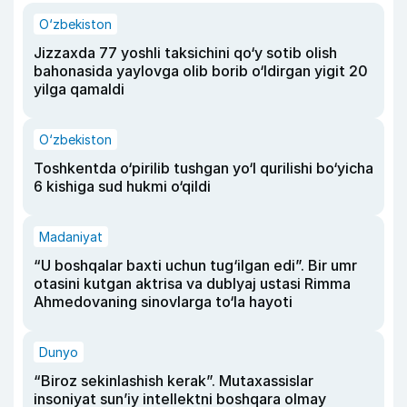
O‘zbekiston
Jizzaxda 77 yoshli taksichini qo‘y sotib olish
bahonasida yaylovga olib borib o‘ldirgan yigit 20
yilga qamaldi
O‘zbekiston
Toshkentda o‘pirilib tushgan yo‘l qurilishi bo‘yicha
6 kishiga sud hukmi o‘qildi
Madaniyat
“U boshqalar baxti uchun tug‘ilgan edi”. Bir umr
otasini kutgan aktrisa va dublyaj ustasi Rimma
Ahmedovaning sinovlarga to‘la hayoti
Dunyo
“Biroz sekinlashish kerak”. Mutaxassislar
insoniyat sun’iy intellektni boshqara olmay