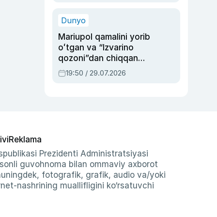
qolgan voqea
Dunyo
Mariupol qamalini yorib
oʻtgan va “Izvarino
qozoni”dan chiqqan
qahramon — Ukraina
19:50 / 29.07.2026
armiyasi bosh
qoʻmondoni Drapatiy
haqida
ivi
Reklama
publikasi Prezidenti Administratsiyasi
-sonli guvohnoma bilan ommaviy axborot
shuningdek, fotografik, grafik, audio va/yoki
et-nashrining muallifligini ko‘rsatuvchi