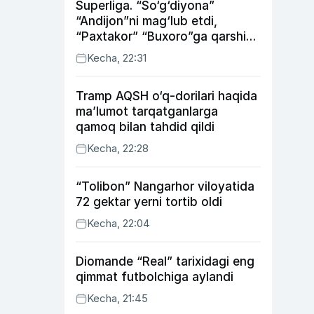
Superliga. “So‘g‘diyona”
“Andijon”ni mag‘lub etdi,
“Paxtakor” “Buxoro”ga qarshi
bahsda g‘alabani qo‘ldan
Kecha, 22:31
chiqardi
Tramp AQSH o‘q-dorilari haqida
ma’lumot tarqatganlarga
qamoq bilan tahdid qildi
Kecha, 22:28
“Tolibon” Nangarhor viloyatida
72 gektar yerni tortib oldi
Kecha, 22:04
Diomande “Real” tarixidagi eng
qimmat futbolchiga aylandi
Kecha, 21:45