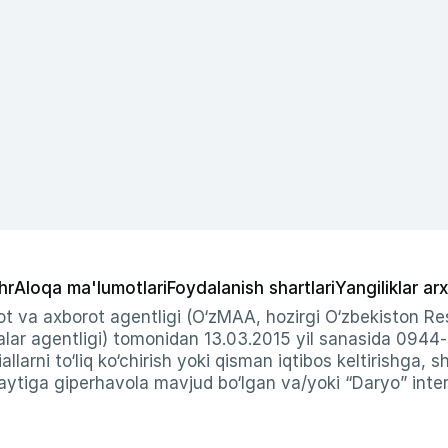
hr
Aloqa ma'lumotlari
Foydalanish shartlari
Yangiliklar arx
t va axborot agentligi (O‘zMAA, hozirgi O‘zbekiston Res
ar agentligi) tomonidan 13.03.2015 yil sanasida 0944
allarni to‘liq ko‘chirish yoki qisman iqtibos keltirishga, 
ytiga giperhavola mavjud bo‘lgan va/yoki “Daryo” intern