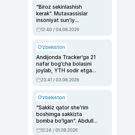
“Biroz sekinlashish
kerak”. Mutaxassislar
insoniyat sun’iy
intellektni boshqara
12:40 / 04.08.2026
olmay qolishidan xavotir
bildirdi
O‘zbekiston
Andijonda Tracker’ga 21
nafar bog‘cha bolasini
joylab, YTH sodir etgan
ayolga sud hukmi o‘qildi
23:41 / 03.08.2026
O‘zbekiston
“Sakkiz qator she’rim
boshimga sakkizta
bomba bo‘lgan”. Abdulla
Oripovni siyosiy
12:24 / 01.08.2026
ayblovlardan asrab