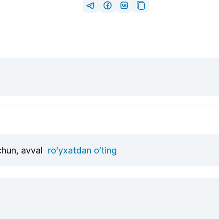
uchun, avval
ro‘yxatdan o‘ting