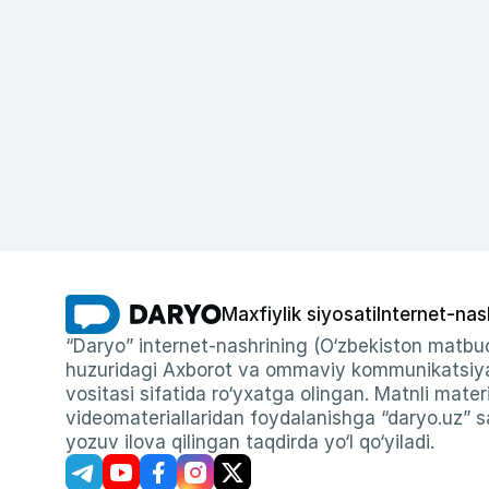
Maxfiylik siyosati
Internet-nas
“Daryo” internet-nashrining (O‘zbekiston matbuo
huzuridagi Axborot va ommaviy kommunikatsiyal
vositasi sifatida ro‘yxatga olingan. Matnli materi
videomateriallaridan foydalanishga “daryo.uz” sa
yozuv ilova qilingan taqdirda yo‘l qo‘yiladi.