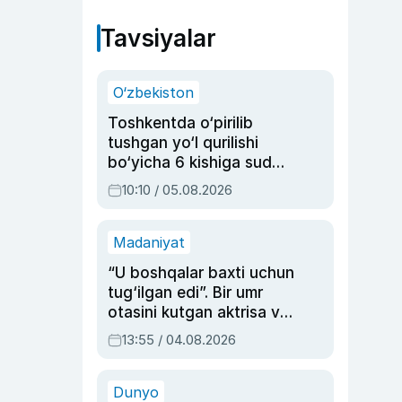
Tavsiyalar
O‘zbekiston
Toshkentda o‘pirilib
tushgan yo‘l qurilishi
bo‘yicha 6 kishiga sud
hukmi o‘qildi
10:10 / 05.08.2026
Madaniyat
“U boshqalar baxti uchun
tug‘ilgan edi”. Bir umr
otasini kutgan aktrisa va
dublyaj ustasi Rimma
13:55 / 04.08.2026
Ahmedovaning
sinovlarga to‘la hayoti
Dunyo