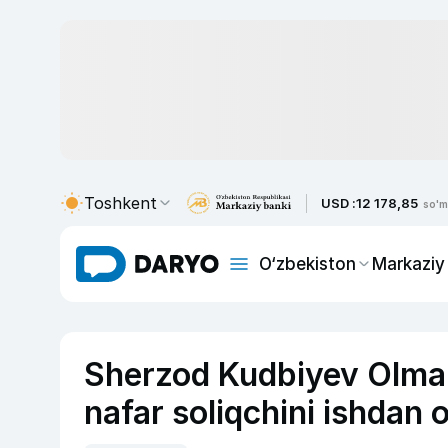
Toshkent
USD :
12 178,85
so'm
O‘zbekiston
Markaziy
Sherzod Kudbiyev Olmal
nafar soliqchini ishdan 