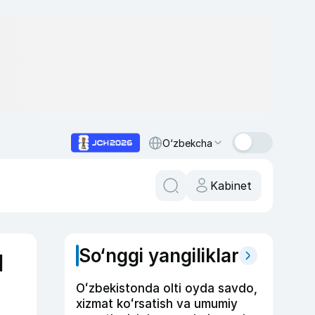
O‘zbekcha
Kabinet
So‘nggi yangiliklar
1
Oʻzbekistonda olti oyda savdo,
xizmat koʻrsatish va umumiy