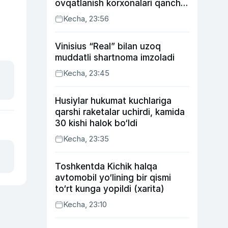
ovqatlanish korxonalari qancha
soliq toʻlagani ochiqlandi
Kecha, 23:56
Vinisius “Real” bilan uzoq
muddatli shartnoma imzoladi
Kecha, 23:45
Husiylar hukumat kuchlariga
qarshi raketalar uchirdi, kamida
30 kishi halok bo‘ldi
Kecha, 23:35
Toshkentda Kichik halqa
avtomobil yo‘lining bir qismi
to‘rt kunga yopildi (xarita)
Kecha, 23:10