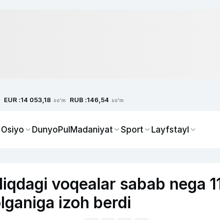
EUR :
RUB :
14 053,18
146,54
so'm
so'm
 Osiyo
Dunyo
Pul
Madaniyat
Sport
Layfstayl
iqdagi voqealar sabab nega 1
olganiga izoh berdi