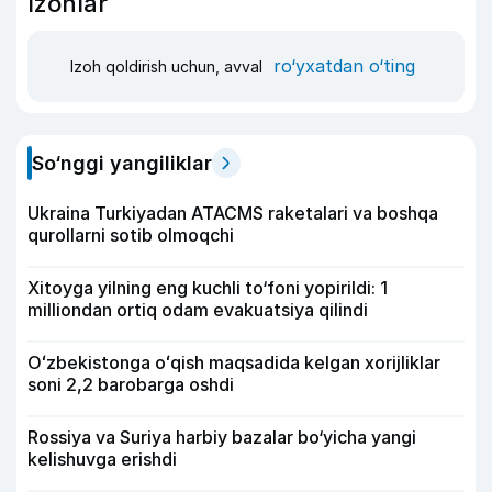
Izohlar
ro‘yxatdan o‘ting
Izoh qoldirish uchun, avval
So‘nggi yangiliklar
Ukraina Turkiyadan ATACMS raketalari va boshqa
qurollarni sotib olmoqchi
Xitoyga yilning eng kuchli to‘foni yopirildi: 1
milliondan ortiq odam evakuatsiya qilindi
Oʻzbekistonga oʻqish maqsadida kelgan xorijliklar
soni 2,2 barobarga oshdi
Rossiya va Suriya harbiy bazalar bo‘yicha yangi
kelishuvga erishdi