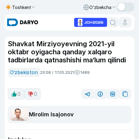
Toshkent
O‘zbekcha
Shavkat Mirziyoyevning 2021-yil
oktabr oyigacha qanday xalqaro
tadbirlarda qatnashishi ma’lum qilindi
O‘zbekiston
20:08 / 17.05.2021
1489
0
0
Mirolim Isajonov