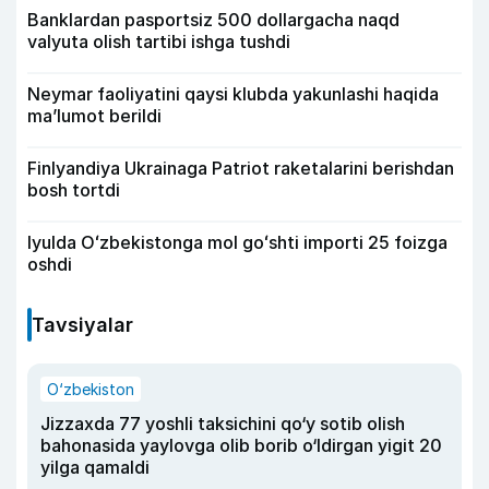
Banklardan pasportsiz 500 dollargacha naqd
valyuta olish tartibi ishga tushdi
Neymar faoliyatini qaysi klubda yakunlashi haqida
ma’lumot berildi
Finlyandiya Ukrainaga Patriot raketalarini berishdan
bosh tortdi
Iyulda Oʻzbekistonga mol goʻshti importi 25 foizga
oshdi
Tavsiyalar
O‘zbekiston
Jizzaxda 77 yoshli taksichini qo‘y sotib olish
bahonasida yaylovga olib borib o‘ldirgan yigit 20
yilga qamaldi