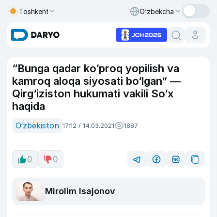
Toshkent
O‘zbekcha
“Bunga qadar ko‘proq yopilish va
kamroq aloqa siyosati bo‘lgan” —
Qirg‘iziston hukumati vakili So‘x
haqida
O‘zbekiston
17:12 / 14.03.2021
1887
0
0
Mirolim Isajonov