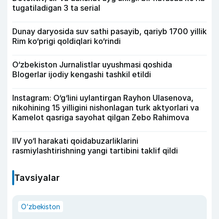
tugatiladigan 3 ta serial
Dunay daryosida suv sathi pasayib, qariyb 1700 yillik
Rim ko‘prigi qoldiqlari ko‘rindi
O‘zbekiston Jurnalistlar uyushmasi qoshida
Blogerlar ijodiy kengashi tashkil etildi
Instagram: O‘g‘lini uylantirgan Rayhon Ulasenova,
nikohining 15 yilligini nishonlagan turk aktyorlari va
Kamelot qasriga sayohat qilgan Zebo Rahimova
IIV yo‘l harakati qoidabuzarliklarini
rasmiylashtirishning yangi tartibini taklif qildi
Tavsiyalar
O‘zbekiston