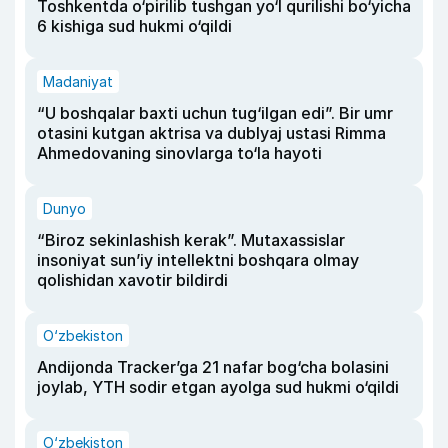
Toshkentda o‘pirilib tushgan yo‘l qurilishi bo‘yicha
6 kishiga sud hukmi o‘qildi
Madaniyat
“U boshqalar baxti uchun tug‘ilgan edi”. Bir umr
otasini kutgan aktrisa va dublyaj ustasi Rimma
Ahmedovaning sinovlarga to‘la hayoti
Dunyo
“Biroz sekinlashish kerak”. Mutaxassislar
insoniyat sun’iy intellektni boshqara olmay
qolishidan xavotir bildirdi
O‘zbekiston
Andijonda Tracker’ga 21 nafar bog‘cha bolasini
joylab, YTH sodir etgan ayolga sud hukmi o‘qildi
O‘zbekiston