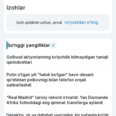
Izohlar
ro‘yxatdan o‘ting
Izoh qoldirish uchun, avval
So‘nggi yangiliklar
Gollivud aktyorlarining ko‘pchilik bilmaydigan taniqli
qarindoshlari
Putin o‘tgan yili “halok bo‘lgan” havo-desant
qo‘shinlari polkovnigi bilan telefon orqali
suhbatlashdi
“Real Madrid” tarixiy rekord o‘rnatdi: Yan Diomande
Afrika futbolidagi eng qimmat transferga aylandi
Detektiv, sir va dahshat uyg‘unligi: bir nafasda ko‘rib