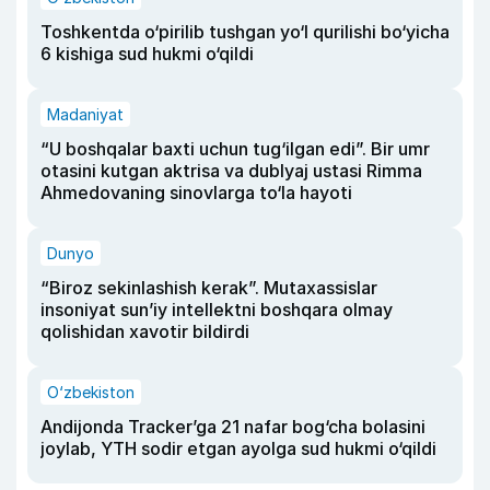
Toshkentda o‘pirilib tushgan yo‘l qurilishi bo‘yicha
6 kishiga sud hukmi o‘qildi
Madaniyat
“U boshqalar baxti uchun tug‘ilgan edi”. Bir umr
otasini kutgan aktrisa va dublyaj ustasi Rimma
Ahmedovaning sinovlarga to‘la hayoti
Dunyo
“Biroz sekinlashish kerak”. Mutaxassislar
insoniyat sun’iy intellektni boshqara olmay
qolishidan xavotir bildirdi
O‘zbekiston
Andijonda Tracker’ga 21 nafar bog‘cha bolasini
joylab, YTH sodir etgan ayolga sud hukmi o‘qildi