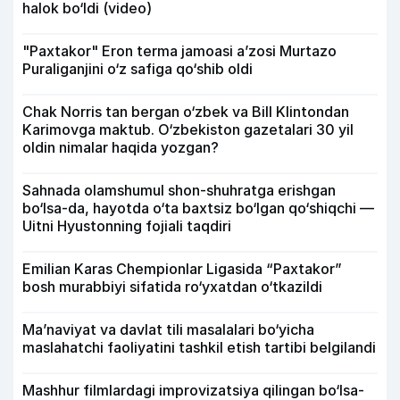
halok bo‘ldi (video)
"Paxtakor" Eron terma jamoasi a’zosi Murtazo
Puraliganjini o‘z safiga qo‘shib oldi
Chak Norris tan bergan o‘zbek va Bill Klintondan
Karimovga maktub. O‘zbekiston gazetalari 30 yil
oldin nimalar haqida yozgan?
Sahnada olamshumul shon-shuhratga erishgan
bo‘lsa-da, hayotda o‘ta baxtsiz bo‘lgan qo‘shiqchi —
Uitni Hyustonning fojiali taqdiri
Emilian Karas Chempionlar Ligasida “Paxtakor”
bosh murabbiyi sifatida ro‘yxatdan o‘tkazildi
Ma’naviyat va davlat tili masalalari bo‘yicha
maslahatchi faoliyatini tashkil etish tartibi belgilandi
Mashhur filmlardagi improvizatsiya qilingan bo‘lsa-