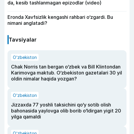
da, kesib tashlanmagan epizodlar (video)
Eronda Xavfsizlik kengashi rahbari o‘zgardi. Bu
nimani anglatadi?
Tavsiyalar
O‘zbekiston
Chak Norris tan bergan o‘zbek va Bill Klintondan
Karimovga maktub. O‘zbekiston gazetalari 30 yil
oldin nimalar haqida yozgan?
O‘zbekiston
Jizzaxda 77 yoshli taksichini qo‘y sotib olish
bahonasida yaylovga olib borib o‘ldirgan yigit 20
yilga qamaldi
O‘zbekiston