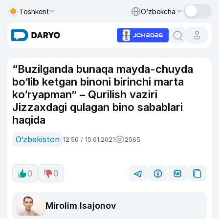
Toshkent
O‘zbekcha
“Buzilganda bunaqa mayda-chuyda
bo‘lib ketgan binoni birinchi marta
ko‘ryapman” – Qurilish vaziri
Jizzaxdagi qulagan bino sabablari
haqida
O‘zbekiston
12:50 / 15.01.2021
2565
0
0
Mirolim Isajonov