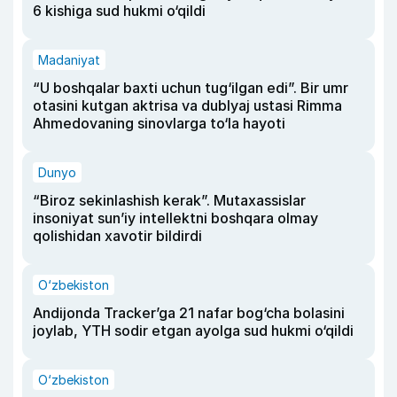
6 kishiga sud hukmi o‘qildi
Madaniyat
“U boshqalar baxti uchun tug‘ilgan edi”. Bir umr
otasini kutgan aktrisa va dublyaj ustasi Rimma
Ahmedovaning sinovlarga to‘la hayoti
Dunyo
“Biroz sekinlashish kerak”. Mutaxassislar
insoniyat sun’iy intellektni boshqara olmay
qolishidan xavotir bildirdi
O‘zbekiston
Andijonda Tracker’ga 21 nafar bog‘cha bolasini
joylab, YTH sodir etgan ayolga sud hukmi o‘qildi
O‘zbekiston