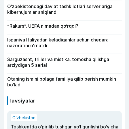
O‘zbekistondagi davlat tashkilotlari serverlariga
kiberhujumlar aniqlandi
“Rakurs”. UEFA nimadan qo‘rqdi?
Ispaniya Italiyadan keladiganlar uchun chegara
nazoratini oʻrnatdi
Sarguzasht, triller va mistika: tomosha qilishga
arziydigan 5 serial
Otaning ismini bolaga familiya qilib berish mumkin
bo‘ladi
Tavsiyalar
O‘zbekiston
Toshkentda o‘pirilib tushgan yo‘l qurilishi bo‘yicha