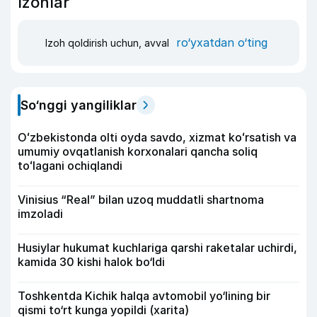
Izohlar
ro‘yxatdan o‘ting
Izoh qoldirish uchun, avval
So‘nggi yangiliklar
Oʻzbekistonda olti oyda savdo, xizmat koʻrsatish va
umumiy ovqatlanish korxonalari qancha soliq
toʻlagani ochiqlandi
Vinisius “Real” bilan uzoq muddatli shartnoma
imzoladi
Husiylar hukumat kuchlariga qarshi raketalar uchirdi,
kamida 30 kishi halok bo‘ldi
Toshkentda Kichik halqa avtomobil yo‘lining bir
qismi to‘rt kunga yopildi (xarita)