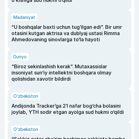
Madaniyat
“U boshqalar baxti uchun tug‘ilgan edi”. Bir umr
otasini kutgan aktrisa va dublyaj ustasi Rimma
Ahmedovaning sinovlarga to‘la hayoti
Dunyo
“Biroz sekinlashish kerak”. Mutaxassislar
insoniyat sun’iy intellektni boshqara olmay
qolishidan xavotir bildirdi
O‘zbekiston
Andijonda Tracker’ga 21 nafar bog‘cha bolasini
joylab, YTH sodir etgan ayolga sud hukmi o‘qildi
O‘zbekiston
“Sakkiz qator she’rim boshimga sakkizta bomba