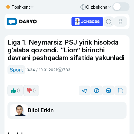
Toshkent
O‘zbekcha
Liga 1. Neymarsiz PSJ yirik hisobda
g‘alaba qozondi. “Lion” birinchi
davrani peshqadam sifatida yakunladi
Sport
13:34 / 10.01.2021
783
0
0
Bilol Erkin