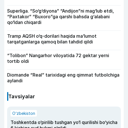
Superliga. “So‘g‘diyona” “Andijon”ni mag‘lub etdi,
“Paxtakor” “Buxoro”ga qarshi bahsda g‘alabani
qo‘ldan chiqardi
Tramp AQSH o‘q-dorilari haqida ma’lumot
tarqatganlarga qamoq bilan tahdid qildi
“Tolibon” Nangarhor viloyatida 72 gektar yerni
tortib oldi
Diomande “Real” tarixidagi eng qimmat futbolchiga
aylandi
Tavsiyalar
O‘zbekiston
Toshkentda o‘pirilib tushgan yo‘l qurilishi bo‘yicha
6 kishiga sud hukmi o‘qildi