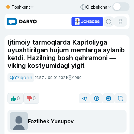
Toshkent
O‘zbekcha
Ijtimoiy tarmoqlarda Kapitoliyga
uyushtirilgan hujum memlarga aylanib
ketdi. Hazilning bosh qahramoni —
viking kostyumidagi yigit
Qo‘ziqorin
21:57 / 09.01.2021
1990
0
0
Fozilbek Yusupov