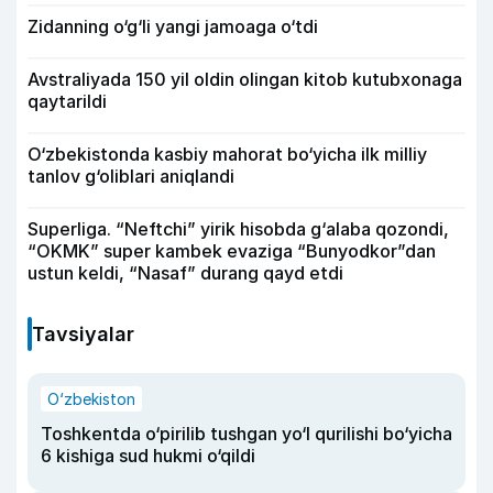
Zidanning o‘g‘li yangi jamoaga o‘tdi
Avstraliyada 150 yil oldin olingan kitob kutubxonaga
qaytarildi
O‘zbekistonda kasbiy mahorat bo‘yicha ilk milliy
tanlov g‘oliblari aniqlandi
Superliga. “Neftchi” yirik hisobda g‘alaba qozondi,
“OKMK” super kambek evaziga “Bunyodkor”dan
ustun keldi, “Nasaf” durang qayd etdi
Tavsiyalar
O‘zbekiston
Toshkentda o‘pirilib tushgan yo‘l qurilishi bo‘yicha
6 kishiga sud hukmi o‘qildi