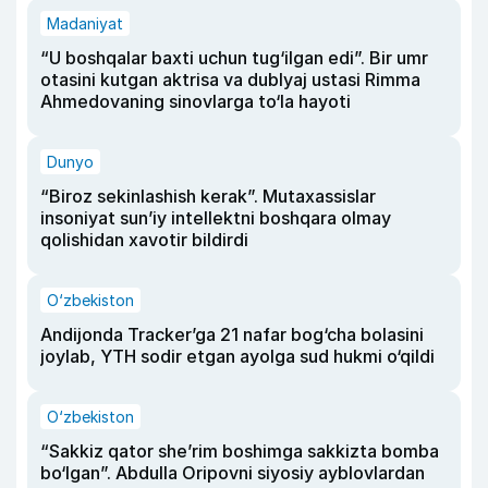
Madaniyat
“U boshqalar baxti uchun tug‘ilgan edi”. Bir umr
otasini kutgan aktrisa va dublyaj ustasi Rimma
Ahmedovaning sinovlarga to‘la hayoti
Dunyo
“Biroz sekinlashish kerak”. Mutaxassislar
insoniyat sun’iy intellektni boshqara olmay
qolishidan xavotir bildirdi
O‘zbekiston
Andijonda Tracker’ga 21 nafar bog‘cha bolasini
joylab, YTH sodir etgan ayolga sud hukmi o‘qildi
O‘zbekiston
“Sakkiz qator she’rim boshimga sakkizta bomba
bo‘lgan”. Abdulla Oripovni siyosiy ayblovlardan