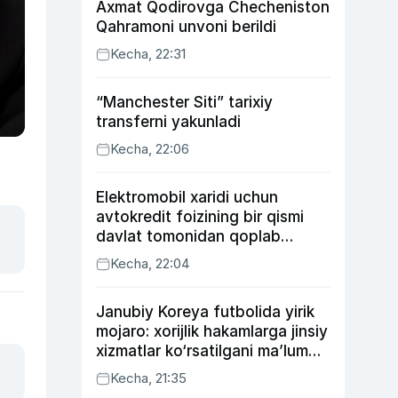
Axmat Qodirovga Checheniston
Qahramoni unvoni berildi
Kecha, 22:31
“Manchester Siti” tarixiy
transferni yakunladi
Kecha, 22:06
Elektromobil xaridi uchun
avtokredit foizining bir qismi
davlat tomonidan qoplab
berilishi mumkin
Kecha, 22:04
Janubiy Koreya futbolida yirik
mojaro: xorijlik hakamlarga jinsiy
xizmatlar ko‘rsatilgani ma’lum
qilindi
Kecha, 21:35