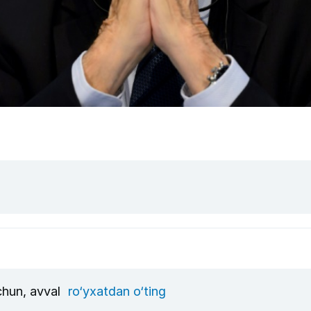
uchun, avval
ro‘yxatdan o‘ting