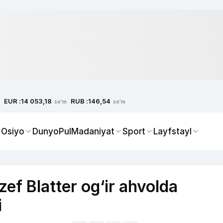
EUR :
RUB :
14 053,18
146,54
so'm
so'm
 Osiyo
Dunyo
Pul
Madaniyat
Sport
Layfstayl
zef Blatter og‘ir ahvolda
i