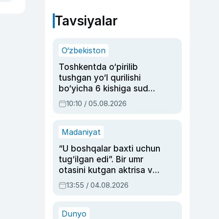
Tavsiyalar
O‘zbekiston
Toshkentda o‘pirilib
tushgan yo‘l qurilishi
bo‘yicha 6 kishiga sud
hukmi o‘qildi
10:10 / 05.08.2026
Madaniyat
“U boshqalar baxti uchun
tug‘ilgan edi”. Bir umr
otasini kutgan aktrisa va
dublyaj ustasi Rimma
13:55 / 04.08.2026
Ahmedovaning
sinovlarga to‘la hayoti
Dunyo