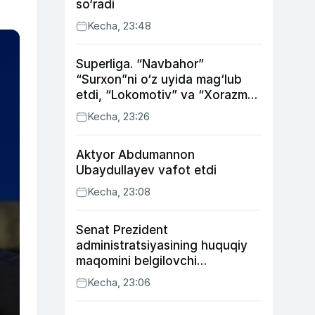
so‘radi
Kecha, 23:48
Superliga. “Navbahor”
“Surxon”ni o‘z uyida mag‘lub
etdi, “Lokomotiv” va “Xorazm”
uyda g‘alaba qozondi
Kecha, 23:26
Aktyor Abdu­mannon
Ubaydullayev vafot etdi
Kecha, 23:08
Senat Prezident
administratsiyasining huquqiy
maqomini belgilovchi
konstitutsiyaviy qonunni
Kecha, 23:06
ma’qulladi