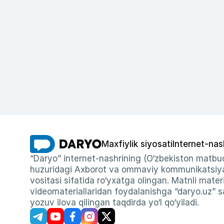
Maxfiylik siyosati
Internet-nas
“Daryo” internet-nashrining (O‘zbekiston matbuo
huzuridagi Axborot va ommaviy kommunikatsiyal
vositasi sifatida ro‘yxatga olingan. Matnli materi
videomateriallaridan foydalanishga “daryo.uz” sa
yozuv ilova qilingan taqdirda yo‘l qo‘yiladi.