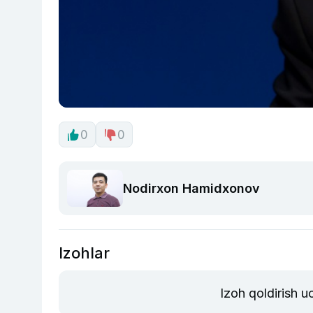
0
0
Nodirxon Hamidxonov
Izohlar
Izoh qoldirish 