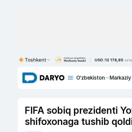
Toshkent
USD :
12 178,85
so'm
O‘zbekiston
Markaziy
FIFA sobiq prezidenti Yo
shifoxonaga tushib qold