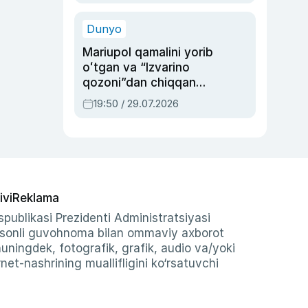
qolgan voqea
Dunyo
Mariupol qamalini yorib
oʻtgan va “Izvarino
qozoni”dan chiqqan
qahramon — Ukraina
19:50 / 29.07.2026
armiyasi bosh
qoʻmondoni Drapatiy
haqida
ivi
Reklama
publikasi Prezidenti Administratsiyasi
-sonli guvohnoma bilan ommaviy axborot
shuningdek, fotografik, grafik, audio va/yoki
et-nashrining muallifligini ko‘rsatuvchi