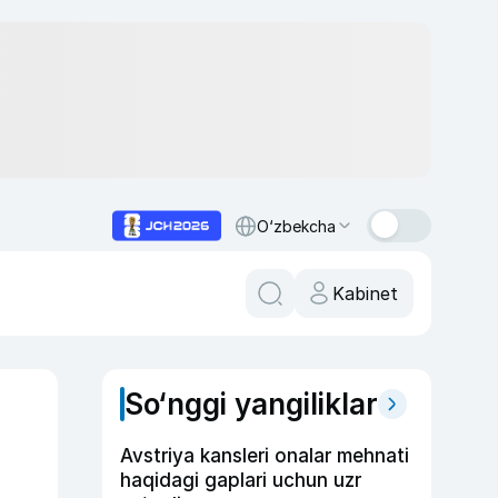
O‘zbekcha
Kabinet
So‘nggi yangiliklar
Avstriya kansleri onalar mehnati
haqidagi gaplari uchun uzr