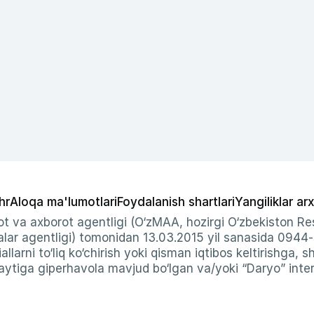
hr
Aloqa ma'lumotlari
Foydalanish shartlari
Yangiliklar arx
t va axborot agentligi (O‘zMAA, hozirgi O‘zbekiston Res
ar agentligi) tomonidan 13.03.2015 yil sanasida 0944
allarni to‘liq ko‘chirish yoki qisman iqtibos keltirishga, 
ytiga giperhavola mavjud bo‘lgan va/yoki “Daryo” intern