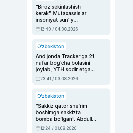
“Biroz sekinlashish
kerak”. Mutaxassislar
insoniyat sun’iy
intellektni boshqara
12:40 / 04.08.2026
olmay qolishidan xavotir
bildirdi
O‘zbekiston
Andijonda Tracker’ga 21
nafar bog‘cha bolasini
joylab, YTH sodir etgan
ayolga sud hukmi o‘qildi
23:41 / 03.08.2026
O‘zbekiston
“Sakkiz qator she’rim
boshimga sakkizta
bomba bo‘lgan”. Abdulla
Oripovni siyosiy
12:24 / 01.08.2026
ayblovlardan asrab