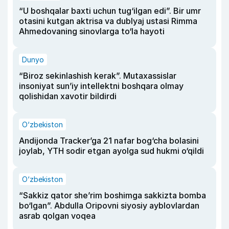
“U boshqalar baxti uchun tug‘ilgan edi”. Bir umr
otasini kutgan aktrisa va dublyaj ustasi Rimma
Ahmedovaning sinovlarga to‘la hayoti
Dunyo
“Biroz sekinlashish kerak”. Mutaxassislar
insoniyat sun’iy intellektni boshqara olmay
qolishidan xavotir bildirdi
O‘zbekiston
Andijonda Tracker’ga 21 nafar bog‘cha bolasini
joylab, YTH sodir etgan ayolga sud hukmi o‘qildi
O‘zbekiston
“Sakkiz qator she’rim boshimga sakkizta bomba
bo‘lgan”. Abdulla Oripovni siyosiy ayblovlardan
asrab qolgan voqea