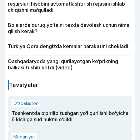
resurslari hisobini avtomatlashtirish rejasini ishlab
chiqishni ma’qulladi
Bolalarda quruq yo‘talni tezda davolash uchun nima
qilish kerak?
Turkiya Qora dengizda kemalar harakatini chekladi
Qashqadaryoda yangi qurilayotgan ko‘prikning
balkasi tushib ketdi (video)
Tavsiyalar
O‘zbekiston
Toshkentda o‘pirilib tushgan yo‘l qurilishi bo‘yicha
6 kishiga sud hukmi o‘qildi
Madaniyat