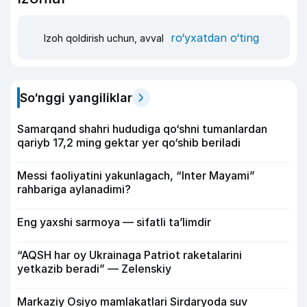
ro‘yxatdan o‘ting
Izoh qoldirish uchun, avval
So‘nggi yangiliklar
Samarqand shahri hududiga qo‘shni tumanlardan
qariyb 17,2 ming gektar yer qo‘shib beriladi
Messi faoliyatini yakunlagach, “Inter Mayami”
rahbariga aylanadimi?
Eng yaxshi sarmoya — sifatli ta’limdir
“AQSH har oy Ukrainaga Patriot raketalarini
yetkazib beradi” — Zelenskiy
Markaziy Osiyo mamlakatlari Sirdaryoda suv