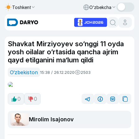
Toshkent
O‘zbekcha
Shavkat Mirziyoyev so‘nggi 11 oyda
yosh oilalar o‘rtasida qancha ajrim
qayd etilganini ma’lum qildi
O‘zbekiston
15:38 / 26.12.2020
2503
0
0
Mirolim Isajonov