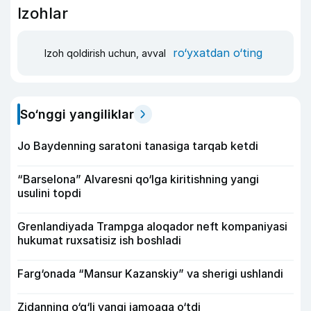
Izohlar
ro‘yxatdan o‘ting
Izoh qoldirish uchun, avval
So‘nggi yangiliklar
Jo Baydenning saratoni tanasiga tarqab ketdi
“Barselona” Alvaresni qo‘lga kiritishning yangi
usulini topdi
Grenlandiyada Trampga aloqador neft kompaniyasi
hukumat ruxsatisiz ish boshladi
Farg‘onada “Mansur Kazanskiy” va sherigi ushlandi
Zidanning o‘g‘li yangi jamoaga o‘tdi