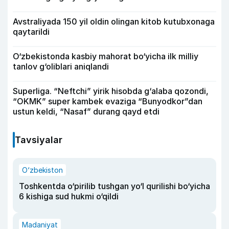
Avstraliyada 150 yil oldin olingan kitob kutubxonaga
qaytarildi
O‘zbekistonda kasbiy mahorat bo‘yicha ilk milliy
tanlov g‘oliblari aniqlandi
Superliga. “Neftchi” yirik hisobda g‘alaba qozondi,
“OKMK” super kambek evaziga “Bunyodkor”dan
ustun keldi, “Nasaf” durang qayd etdi
Tavsiyalar
O‘zbekiston
Toshkentda o‘pirilib tushgan yo‘l qurilishi bo‘yicha
6 kishiga sud hukmi o‘qildi
Madaniyat