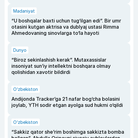
Madaniyat
“U boshqalar baxti uchun tug‘ilgan edi”. Bir umr
otasini kutgan aktrisa va dublyaj ustasi Rimma
Ahmedovaning sinovlarga to‘la hayoti
Dunyo
“Biroz sekinlashish kerak”. Mutaxassislar
insoniyat sun’iy intellektni boshqara olmay
qolishidan xavotir bildirdi
O‘zbekiston
Andijonda Tracker’ga 21 nafar bog‘cha bolasini
joylab, YTH sodir etgan ayolga sud hukmi o‘qildi
O‘zbekiston
“Sakkiz qator she’rim boshimga sakkizta bomba
bo‘lgan”. Abdulla Oripovni siyosiy ayblovlardan