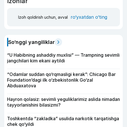
Izohlar
ro‘yxatdan o‘ting
Izoh qoldirish uchun, avval
So‘nggi yangiliklar
“U Habibning ashaddiy muxlisi” — Trampning sevimli
jangchilari kim ekani aytildi
“Odamlar suddan qo‘rqmasligi kerak”: Chicago Bar
Foundation’dagi ilk o‘zbekistonlik Go‘zal
Abduaxatova
Hayron qolasiz: sevimli yeguliklarimiz aslida nimadan
tayyorlanishini bilasizmi?
Toshkentda “zakladka” usulida narkotik tarqatishga
chek qo‘yildi