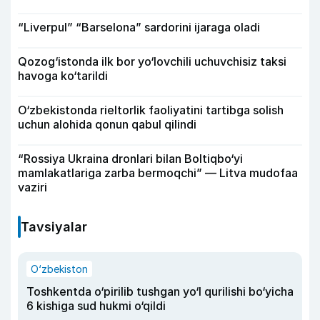
“Liverpul” “Barselona” sardorini ijaraga oladi
Qozog‘istonda ilk bor yo‘lovchili uchuvchisiz taksi
havoga ko‘tarildi
O‘zbekistonda rieltorlik faoliyatini tartibga solish
uchun alohida qonun qabul qilindi
“Rossiya Ukraina dronlari bilan Boltiqbo‘yi
mamlakatlariga zarba bermoqchi” — Litva mudofaa
vaziri
Tavsiyalar
O‘zbekiston
Toshkentda o‘pirilib tushgan yo‘l qurilishi bo‘yicha
6 kishiga sud hukmi o‘qildi