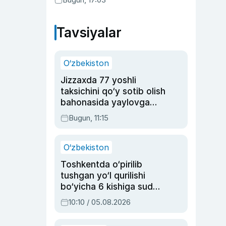
Tavsiyalar
O‘zbekiston
Jizzaxda 77 yoshli
taksichini qo‘y sotib olish
bahonasida yaylovga
olib borib o‘ldirgan yigit
Bugun, 11:15
20 yilga qamaldi
O‘zbekiston
Toshkentda o‘pirilib
tushgan yo‘l qurilishi
bo‘yicha 6 kishiga sud
hukmi o‘qildi
10:10 / 05.08.2026