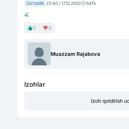
Go‘zallik
23:40 / 17.12.2020
6415
0
0
Muazzam Rajabova
Izohlar
Izoh qoldirish 