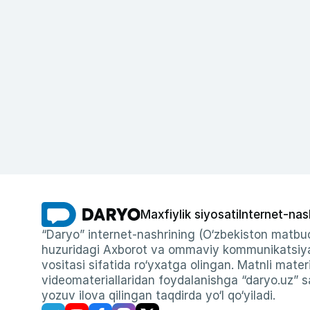
Maxfiylik siyosati
Internet-nas
“Daryo” internet-nashrining (O‘zbekiston matbuo
huzuridagi Axborot va ommaviy kommunikatsiyal
vositasi sifatida ro‘yxatga olingan. Matnli materi
videomateriallaridan foydalanishga “daryo.uz” sa
yozuv ilova qilingan taqdirda yo‘l qo‘yiladi.