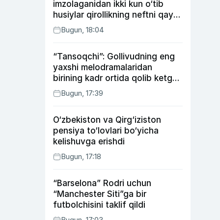
imzolaganidan ikki kun o‘tib
husiylar qirollikning neftni qayta
ishlash zavodiga hujum qildi
Bugun, 18:04
“Tansoqchi”: Gollivudning eng
yaxshi melodramalaridan
birining kadr ortida qolib ketgan
voqealari
Bugun, 17:39
O‘zbekiston va Qirg‘iziston
pensiya to‘lovlari bo‘yicha
kelishuvga erishdi
Bugun, 17:18
“Barselona” Rodri uchun
“Manchester Siti”ga bir
futbolchisini taklif qildi
Bugun, 17:03