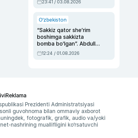
23:41 / 03.08.2026
O‘zbekiston
“Sakkiz qator she’rim
boshimga sakkizta
bomba bo‘lgan”. Abdulla
Oripovni siyosiy
12:24 / 01.08.2026
ayblovlardan asrab
qolgan voqea
ivi
Reklama
publikasi Prezidenti Administratsiyasi
-sonli guvohnoma bilan ommaviy axborot
shuningdek, fotografik, grafik, audio va/yoki
et-nashrining muallifligini ko‘rsatuvchi