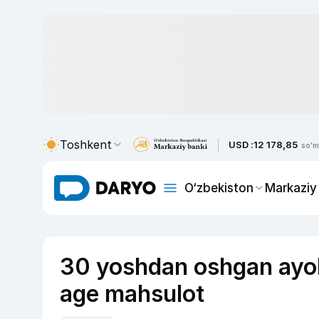
Toshkent
USD :
12 178,85
so'm
O‘zbekiston
Markaziy
30 yoshdan oshgan ayoll
age mahsulot