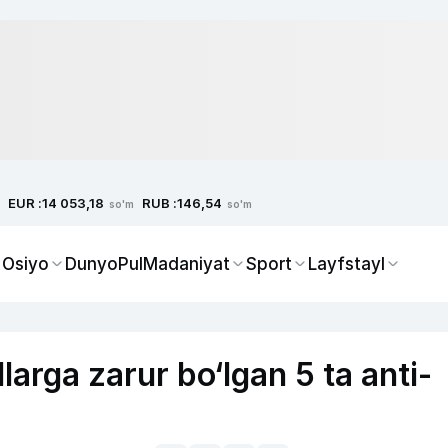
EUR :
RUB :
14 053,18
146,54
so'm
so'm
 Osiyo
Dunyo
Pul
Madaniyat
Sport
Layfstayl
arga zarur bo‘lgan 5 ta anti-