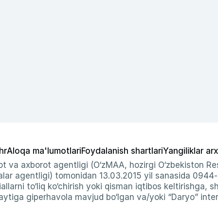
hr
Aloqa ma'lumotlari
Foydalanish shartlari
Yangiliklar arx
t va axborot agentligi (O‘zMAA, hozirgi O‘zbekiston Res
ar agentligi) tomonidan 13.03.2015 yil sanasida 0944
allarni to‘liq ko‘chirish yoki qisman iqtibos keltirishga, 
ytiga giperhavola mavjud bo‘lgan va/yoki “Daryo” intern