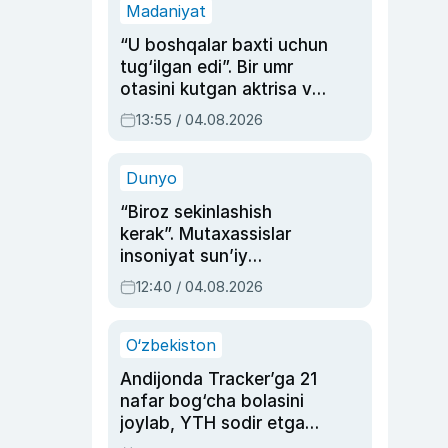
Madaniyat
“U boshqalar baxti uchun
tug‘ilgan edi”. Bir umr
otasini kutgan aktrisa va
dublyaj ustasi Rimma
13:55 / 04.08.2026
Ahmedovaning
sinovlarga to‘la hayoti
Dunyo
“Biroz sekinlashish
kerak”. Mutaxassislar
insoniyat sun’iy
intellektni boshqara
12:40 / 04.08.2026
olmay qolishidan xavotir
bildirdi
O‘zbekiston
Andijonda Tracker’ga 21
nafar bog‘cha bolasini
joylab, YTH sodir etgan
ayolga sud hukmi o‘qildi