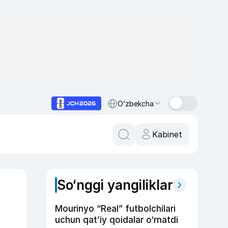
O‘zbekcha
Kabinet
So‘nggi yangiliklar
Mourinyo “Real” futbolchilari
uchun qat’iy qoidalar o‘rnatdi