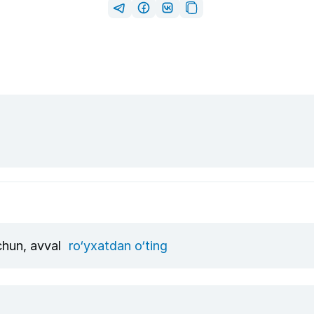
uchun, avval
ro‘yxatdan o‘ting