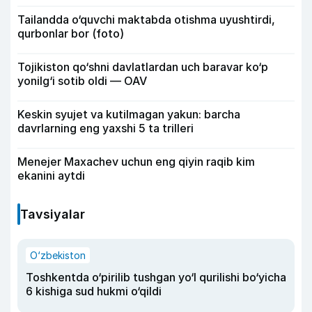
Tailandda o‘quvchi maktabda otishma uyushtirdi,
qurbonlar bor (foto)
Tojikiston qo‘shni davlatlardan uch baravar ko‘p
yonilg‘i sotib oldi — OAV
Keskin syujet va kutilmagan yakun: barcha
davrlarning eng yaxshi 5 ta trilleri
Menejer Maxachev uchun eng qiyin raqib kim
ekanini aytdi
Tavsiyalar
O‘zbekiston
Toshkentda o‘pirilib tushgan yo‘l qurilishi bo‘yicha
6 kishiga sud hukmi o‘qildi