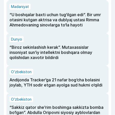
Madaniyat
“U boshqalar baxti uchun tug‘ilgan edi”. Bir umr
otasini kutgan aktrisa va dublyaj ustasi Rimma
Ahmedovaning sinovlarga to‘la hayoti
Dunyo
“Biroz sekinlashish kerak”. Mutaxassislar
insoniyat sun’iy intellektni boshqara olmay
qolishidan xavotir bildirdi
O‘zbekiston
Andijonda Tracker’ga 21 nafar bog‘cha bolasini
joylab, YTH sodir etgan ayolga sud hukmi o‘qildi
O‘zbekiston
“Sakkiz qator she’rim boshimga sakkizta bomba
bo‘lgan”. Abdulla Oripovni siyosiy ayblovlardan