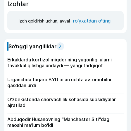
Izohlar
ro‘yxatdan o‘ting
Izoh qoldirish uchun, avval
So‘nggi yangiliklar
Erkaklarda kortizol miqdorining yuqoriligi ularni
tavakkal qilishga undaydi — yangi tadqiqot
Urganchda fuqaro BYD bilan uchta avtomobilni
qasddan urdi
O‘zbekistonda chorvachilik sohasida subsidiyalar
ajratiladi
Abduqodir Husanovning “Manchester Siti”dagi
maoshi ma’lum bo‘ldi