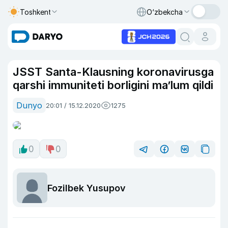
Toshkent
O‘zbekcha
JSST Santa-Klausning koronavirusga
qarshi immuniteti borligini ma’lum qildi
Dunyo
20:01 / 15.12.2020
1275
0
0
Fozilbek Yusupov