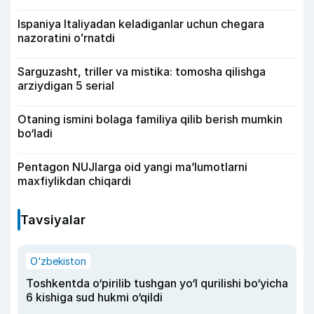
Ispaniya Italiyadan keladiganlar uchun chegara
nazoratini oʻrnatdi
Sarguzasht, triller va mistika: tomosha qilishga
arziydigan 5 serial
Otaning ismini bolaga familiya qilib berish mumkin
bo‘ladi
Pentagon NUJlarga oid yangi maʼlumotlarni
maxfiylikdan chiqardi
Tavsiyalar
O‘zbekiston
Toshkentda o‘pirilib tushgan yo‘l qurilishi bo‘yicha
6 kishiga sud hukmi o‘qildi