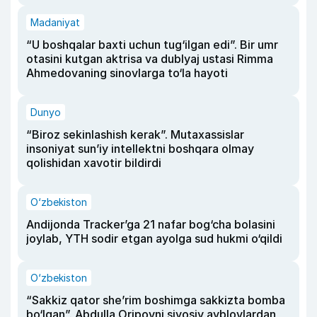
Madaniyat
“U boshqalar baxti uchun tug‘ilgan edi”. Bir umr
otasini kutgan aktrisa va dublyaj ustasi Rimma
Ahmedovaning sinovlarga to‘la hayoti
Dunyo
“Biroz sekinlashish kerak”. Mutaxassislar
insoniyat sun’iy intellektni boshqara olmay
qolishidan xavotir bildirdi
O‘zbekiston
Andijonda Tracker’ga 21 nafar bog‘cha bolasini
joylab, YTH sodir etgan ayolga sud hukmi o‘qildi
O‘zbekiston
“Sakkiz qator she’rim boshimga sakkizta bomba
bo‘lgan”. Abdulla Oripovni siyosiy ayblovlardan