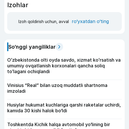
Izohlar
ro‘yxatdan o‘ting
Izoh qoldirish uchun, avval
So‘nggi yangiliklar
Oʻzbekistonda olti oyda savdo, xizmat koʻrsatish va
umumiy ovqatlanish korxonalari qancha soliq
toʻlagani ochiqlandi
Vinisius “Real” bilan uzoq muddatli shartnoma
imzoladi
Husiylar hukumat kuchlariga qarshi raketalar uchirdi,
kamida 30 kishi halok bo‘ldi
Toshkentda Kichik halqa avtomobil yo‘lining bir