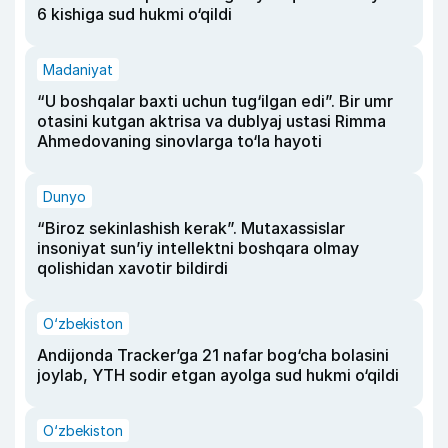
6 kishiga sud hukmi o‘qildi
Madaniyat
“U boshqalar baxti uchun tug‘ilgan edi”. Bir umr
otasini kutgan aktrisa va dublyaj ustasi Rimma
Ahmedovaning sinovlarga to‘la hayoti
Dunyo
“Biroz sekinlashish kerak”. Mutaxassislar
insoniyat sun’iy intellektni boshqara olmay
qolishidan xavotir bildirdi
O‘zbekiston
Andijonda Tracker’ga 21 nafar bog‘cha bolasini
joylab, YTH sodir etgan ayolga sud hukmi o‘qildi
O‘zbekiston