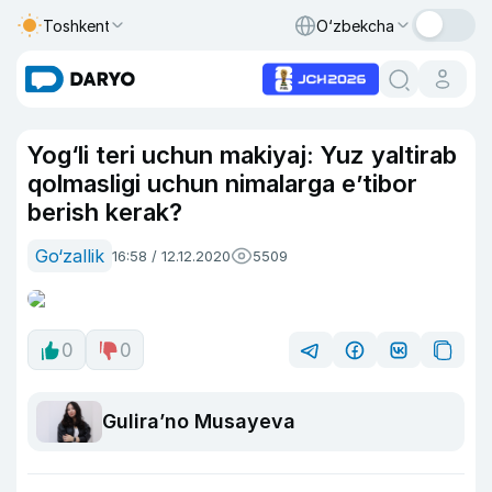
Toshkent
O‘zbekcha
Yog‘li teri uchun makiyaj: Yuz yaltirab
qolmasligi uchun nimalarga e’tibor
berish kerak?
Go‘zallik
16:58 / 12.12.2020
5509
0
0
Guliraʼno Musayeva