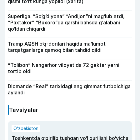
qismi to‘rt kunga yopildi (xarita)
Superliga. “So‘g‘diyona” “Andijon”ni mag‘lub etdi,
“Paxtakor” “Buxoro”ga qarshi bahsda g‘alabani
qo‘ldan chiqardi
Tramp AQSH o‘q-dorilari haqida ma’lumot
tarqatganlarga qamoq bilan tahdid qildi
“Tolibon” Nangarhor viloyatida 72 gektar yerni
tortib oldi
Diomande “Real” tarixidagi eng qimmat futbolchiga
aylandi
Tavsiyalar
O‘zbekiston
Toshkentda o‘pirilib tushgan yo‘l qurilishi bo‘yicha