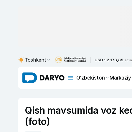
Toshkent
USD :
12 178,85
so'm
O‘zbekiston
Markaziy
Qish mavsumida voz kech
(foto)