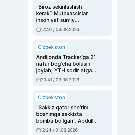
“Biroz sekinlashish
kerak”. Mutaxassislar
insoniyat sun’iy
intellektni boshqara
12:40 / 04.08.2026
olmay qolishidan xavotir
bildirdi
O‘zbekiston
Andijonda Tracker’ga 21
nafar bog‘cha bolasini
joylab, YTH sodir etgan
ayolga sud hukmi o‘qildi
23:41 / 03.08.2026
O‘zbekiston
“Sakkiz qator she’rim
boshimga sakkizta
bomba bo‘lgan”. Abdulla
Oripovni siyosiy
12:24 / 01.08.2026
ayblovlardan asrab