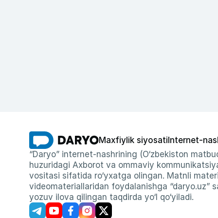
Maxfiylik siyosati
Internet-nas
“Daryo” internet-nashrining (O‘zbekiston matbuo
huzuridagi Axborot va ommaviy kommunikatsiyal
vositasi sifatida ro‘yxatga olingan. Matnli materi
videomateriallaridan foydalanishga “daryo.uz” sa
yozuv ilova qilingan taqdirda yo‘l qo‘yiladi.