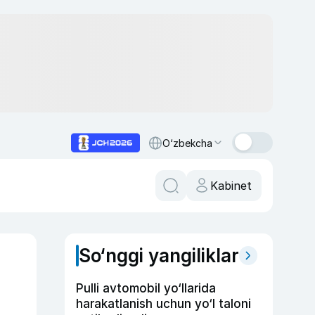
O‘zbekcha
Kabinet
So‘nggi yangiliklar
Pulli avtomobil yo‘llarida
harakatlanish uchun yo‘l taloni