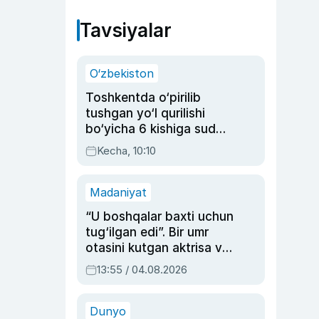
Tavsiyalar
O‘zbekiston
Toshkentda o‘pirilib
tushgan yo‘l qurilishi
bo‘yicha 6 kishiga sud
hukmi o‘qildi
Kecha, 10:10
Madaniyat
“U boshqalar baxti uchun
tug‘ilgan edi”. Bir umr
otasini kutgan aktrisa va
dublyaj ustasi Rimma
13:55 / 04.08.2026
Ahmedovaning
sinovlarga to‘la hayoti
Dunyo