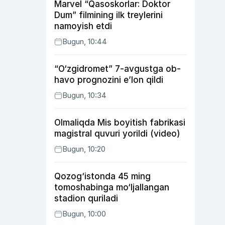
Marvel “Qasoskorlar: Doktor
Dum” filmining ilk treylerini
namoyish etdi
Bugun, 10:44
“O‘zgidromet” 7-avgustga ob-
havo prognozini e’lon qildi
Bugun, 10:34
Olmaliqda Mis boyitish fabrikasi
magistral quvuri yorildi (video)
Bugun, 10:20
Qozog‘istonda 45 ming
tomoshabinga mo‘ljallangan
stadion quriladi
Bugun, 10:00