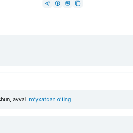
uchun, avval
ro‘yxatdan o‘ting