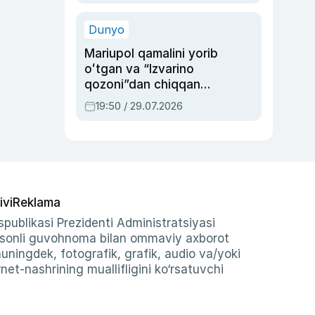
qolgan voqea
Dunyo
Mariupol qamalini yorib
oʻtgan va “Izvarino
qozoni”dan chiqqan
qahramon — Ukraina
19:50 / 29.07.2026
armiyasi bosh
qoʻmondoni Drapatiy
haqida
ivi
Reklama
publikasi Prezidenti Administratsiyasi
-sonli guvohnoma bilan ommaviy axborot
shuningdek, fotografik, grafik, audio va/yoki
et-nashrining muallifligini ko‘rsatuvchi