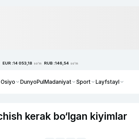
EUR :
RUB :
14 053,18
146,54
so'm
so'm
 Osiyo
Dunyo
Pul
Madaniyat
Sport
Layfstayl
ish kerak bo‘lgan kiyimlar