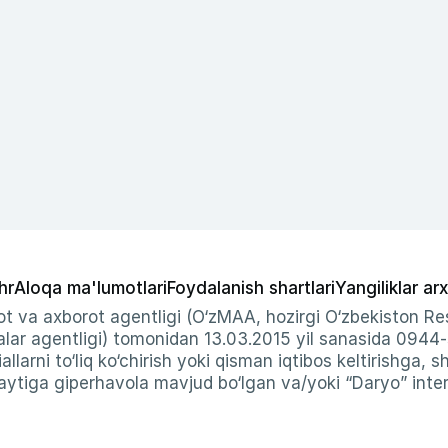
hr
Aloqa ma'lumotlari
Foydalanish shartlari
Yangiliklar arx
t va axborot agentligi (O‘zMAA, hozirgi O‘zbekiston Res
ar agentligi) tomonidan 13.03.2015 yil sanasida 0944
allarni to‘liq ko‘chirish yoki qisman iqtibos keltirishga, 
ytiga giperhavola mavjud bo‘lgan va/yoki “Daryo” intern