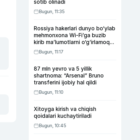
sotib olinadi
Bugun, 11:35
Rossiya hakerlari dunyo bo‘ylab
mehmonxona Wi-Fi’ga buzib
kirib ma’lumotlarni o‘g‘irlamoqda
— Microsoft
Bugun, 11:17
87 mln yevro va 5 yillik
shartnoma: “Arsenal” Bruno
transferini ijobiy hal qildi
Bugun, 11:10
Xitoyga kirish va chiqish
qoidalari kuchaytiriladi
Bugun, 10:45