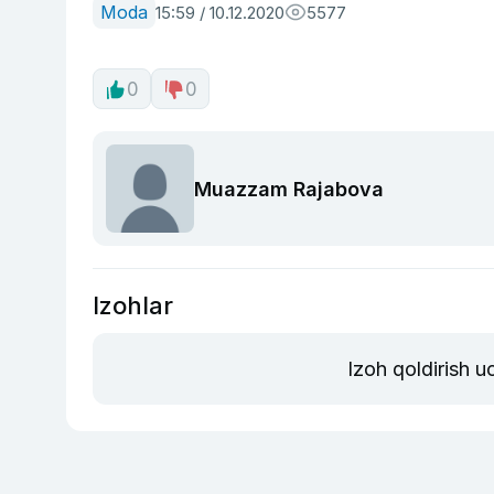
Moda
15:59 / 10.12.2020
5577
0
0
Muazzam Rajabova
Izohlar
Izoh qoldirish 